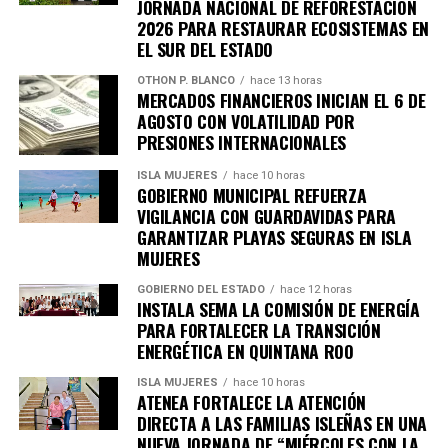
JORNADA NACIONAL DE REFORESTACIÓN
2026 PARA RESTAURAR ECOSISTEMAS EN
EL SUR DEL ESTADO
OTHON P. BLANCO
hace 13 horas
MERCADOS FINANCIEROS INICIAN EL 6 DE
AGOSTO CON VOLATILIDAD POR
PRESIONES INTERNACIONALES
ISLA MUJERES
hace 10 horas
GOBIERNO MUNICIPAL REFUERZA
VIGILANCIA CON GUARDAVIDAS PARA
GARANTIZAR PLAYAS SEGURAS EN ISLA
MUJERES
Recibe las noticias al instante
GOBIERNO DEL ESTADO
hace 12 horas
INSTALA SEMA LA COMISIÓN DE ENERGÍA
PARA FORTALECER LA TRANSICIÓN
Únete al canal oficial de WhatsApp de
ENERGÉTICA EN QUINTANA ROO
Quinto Poder
y recibe las noticias más
importantes de Quintana Roo directamente
ISLA MUJERES
hace 10 horas
ATENEA FORTALECE LA ATENCIÓN
en tu teléfono.
DIRECTA A LAS FAMILIAS ISLEÑAS EN UNA
NUEVA JORNADA DE “MIÉRCOLES CON LA