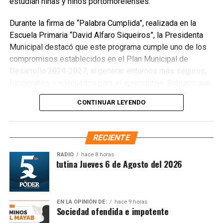
estudian niñas y niños portomorelenses.
Durante la firma de “Palabra Cumplida”, realizada en la
Escuela Primaria “David Alfaro Siqueiros”, la Presidenta
Municipal destacó que este programa cumple uno de los
compromisos establecidos en el Plan Municipal de
Desarrollo 2024-2027, al generar entornos más seguros,
funcionales y adecuados para el aprendizaje. Subrayó que
la primera etapa permitió intervenir la totalidad de las
CONTINUAR LEYENDO
escuelas públicas, mediante acciones de poda, limpieza
profunda, mantenimiento de jardines y entrega de
materiales para mejorar las condiciones de cada plantel.
RECIENTE
El coordinador estatal de Protección Civil, Guillermo Núñez
RADIO
hace 8 horas
Leal, reconoció el esfuerzo del Ayuntamiento y señaló que
Síntesis Matutina Jueves 6 de Agosto del 2026
el Atlas es una herramienta estratégica que permitirá
proteger la vida, el patrimonio y fortalecer comunidades
más seguras. En tanto, la coordinadora municipal de
EN LA OPINIÓN DE:
hace 9 horas
Sociedad ofendida e impotente
Protección Civil, Irma Ávila Méndez, indicó que el
documento cumple con la Ley General de Protección Civil