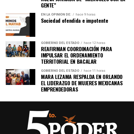
Unirme al canal de WhatsApp
GENTE”
EN LA OPINIÓN DE:
hace 9 horas
Sociedad ofendida e impotente
GOBIERNO DEL ESTADO
hace 12 horas
REAFIRMAN COORDINACIÓN PARA
IMPULSAR EL ORDENAMIENTO
TERRITORIAL EN BACALAR
GOBIERNO DEL ESTADO
hace 11 horas
MARA LEZAMA RESPALDA EN ORLANDO
EL LIDERAZGO DE MUJERES MEXICANAS
EMPRENDEDORAS