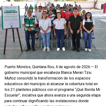
territorial y coordinación institucional, además de una
consulta pública que permitió integrar la participación
ciudadana. “La protección civil no es un gasto, es una
inversión en la vida humana y en la tranquilidad
patrimonial”, afirmó Blanca Merari al destacar que Puerto
Morelos demuestra con este Atlas que está preparado y
que la prevención es su mayor fortaleza.
Puerto Morelos, Quintana Roo, 4 de agosto de 2026.— El
gobierno municipal que encabeza Blanca Merari Tziu
Muñoz consolidó la transformación de los espacios
educativos del municipio al alcanzar la cobertura total en
los 21 planteles públicos con el programa “¡Qué Bonita Mi
Escuela!”, iniciativa que ahora avanza a una segunda etapa
para continuar dignificando las instalaciones donde