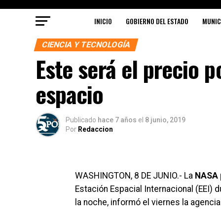
INICIO
GOBIERNO DEL ESTADO
MUNIC
CIENCIA Y TECNOLOGÍA
Este será el precio p
espacio
Publicado
hace 7 años
el
8 junio, 2019
Por
Redaccion
WASHINGTON, 8 DE JUNIO.- La
NASA p
Estación Espacial Internacional (EEI)
la noche, informó el viernes la agenc