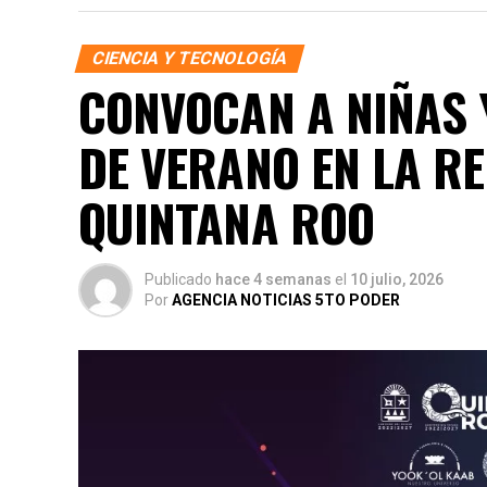
CIENCIA Y TECNOLOGÍA
CONVOCAN A NIÑAS 
DE VERANO EN LA R
QUINTANA ROO
Publicado
hace 4 semanas
el
10 julio, 2026
Por
AGENCIA NOTICIAS 5TO PODER