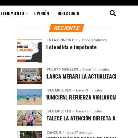
RETENIMIENTO
OPINIÓN
DIRECTORIO
RECIENTE
EN LA OPINIÓN DE:
hace 3 minutos
Sociedad ofendida e impotente
PUERTO MORELOS
hace 15 minutos
PRESENTA BLANCA MERARI LA ACTUALIZACIÓN DEL ATLAS 
ISLA MUJERES
hace 31 minutos
GOBIERNO MUNICIPAL REFUERZA VIGILANCIA CON GUARDAV
ISLA MUJERES
hace 46 minutos
ATENEA FORTALECE LA ATENCIÓN DIRECTA A LAS FAMILIAS 
CANCÚN
hace 57 minutos