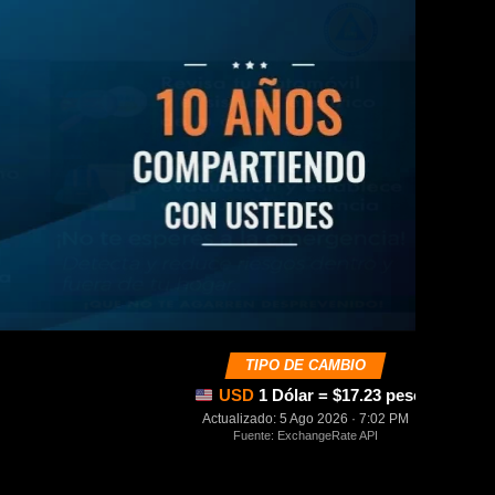
TIPO DE CAMBIO
USD
1 Dólar = $17.23 pesos mexica
Actualizado: 5 Ago 2026 · 7:02 PM
Fuente: ExchangeRate API