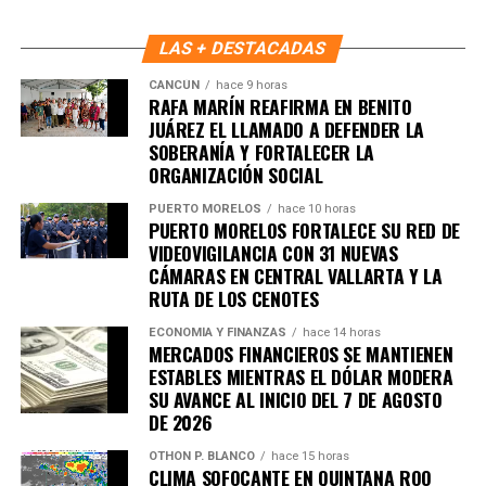
en tu teléfono.
LAS + DESTACADAS
Unirme al canal de WhatsApp
CANCÚN
hace 9 horas
RAFA MARÍN REAFIRMA EN BENITO
JUÁREZ EL LLAMADO A DEFENDER LA
SOBERANÍA Y FORTALECER LA
ORGANIZACIÓN SOCIAL
PUERTO MORELOS
hace 10 horas
PUERTO MORELOS FORTALECE SU RED DE
VIDEOVIGILANCIA CON 31 NUEVAS
CÁMARAS EN CENTRAL VALLARTA Y LA
RUTA DE LOS CENOTES
ECONOMÍA Y FINANZAS
hace 14 horas
MERCADOS FINANCIEROS SE MANTIENEN
ESTABLES MIENTRAS EL DÓLAR MODERA
SU AVANCE AL INICIO DEL 7 DE AGOSTO
DE 2026
OTHON P. BLANCO
hace 15 horas
CLIMA SOFOCANTE EN QUINTANA ROO