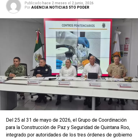
Publicado
hace 2 meses
el
2 junio, 2026
Por
AGENCIA NOTICIAS 5TO PODER
La coordinación tecnológica del C5 y el despliegue
operativo en campo permitieron la recuperación de
105
vehículos
relacionados con reportes de robo o probables
hechos delictivos. Además, se realizaron
24 mil 622
revisiones preventivas
a personas y unidades
vehiculares, reforzando la vigilancia en zonas estratégicas
y puntos de alta movilidad.
Del 25 al 31 de mayo de 2026, el Grupo de Coordinación
para la Construcción de Paz y Seguridad de Quintana Roo,
integrado por autoridades de los tres órdenes de gobierno