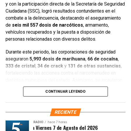
y con la participación directa de la Secretaría de Seguridad
Ciudadana (SSC), logró resultados contundentes en el
combate a la delincuencia, destacando el aseguramiento
de
seis mil 557 dosis de narcóticos
, armamento,
Entre las acciones destacadas se encuentran detenciones
vehículos recuperados y la puesta a disposición de
relevantes en
Benito Juárez, Lázaro Cárdenas y Tulum
,
personas relacionadas con diversos delitos.
donde autoridades federales y estatales aseguraron
narcóticos, vehículos y cumplimentaron órdenes de
Durante este periodo, las corporaciones de seguridad
aprehensión contra personas presuntamente vinculadas
aseguraron
5,993 dosis de marihuana
,
66 de cocaína
,
con delitos de alto impacto.
333 de cristal
,
34 de crack
y
131 de otras sustancias
,
fortaleciendo las acciones contra el narcomenudeo en
Con estos resultados, la Mesa de Paz Quintana Roo y la
distintos municipios del estado. Asimismo, se incautaron
SSC reiteran su compromiso de mantener operativos
seis armas cortas
, una réplica,
cuatro armas blancas
,
constantes, fortalecer la coordinación interinstitucional y
CONTINUAR LEYENDO
siete cargadores y
130 cartuchos
, lo que representa un
garantizar condiciones de seguridad, paz y bienestar para
golpe significativo a estructuras delictivas.
las y los quintanarroenses.
RECIENTE
Gracias a la coordinación tecnológica del C5 y al trabajo
Fuente: 5to Poder Agencia de Noticias
operativo en campo, se recuperaron
68 vehículos
, entre
RADIO
hace 7 horas
ntesis Matutina Viernes 7 de Agosto del 2026
automóviles y motocicletas. De estos,
25 unidades
están