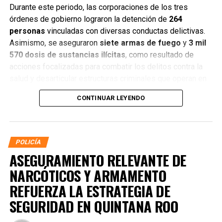
Durante este periodo, las corporaciones de los tres
órdenes de gobierno lograron la detención de
264
personas
vinculadas con diversas conductas delictivas.
Asimismo, se aseguraron
siete armas de fuego
y
3 mil
570 dosis de sustancias ilícitas
, como resultado de
acciones focalizadas para combatir los delitos contra la
salud y desarticular estructuras criminales que operan en
distintos municipios.
CONTINUAR LEYENDO
POLICÍA
ASEGURAMIENTO RELEVANTE DE
NARCÓTICOS Y ARMAMENTO
REFUERZA LA ESTRATEGIA DE
SEGURIDAD EN QUINTANA ROO