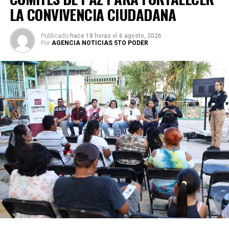
LA CONVIVENCIA CIUDADANA
Publicado
hace 18 horas
el
6 agosto, 2026
Por
AGENCIA NOTICIAS 5TO PODER
En la Supermanzana 200 se edificaron dos pozos sobre la
avenida Hacienda de Chunchucmil, mientras que en la
Supermanzana 201 se construyó uno más en la
intersección de las avenidas Hacienda de Chunchucmil y
Hacienda de la Ciénega. Estas acciones forman parte de
un programa mayor que incluye trabajos en las
supermanzanas 93, 94, 95, 96, 99, 100, 101, 102, 105, 251,
255 y 517.