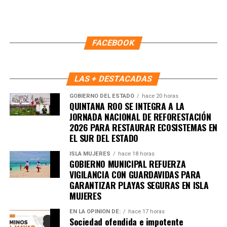
Este esquema de trabajo ha fortalecido la comunicación
entre autoridades y ciudadanía, permitiendo respuestas
más rápidas y una coordinación efectiva que impulsa la
construcción de paz en cada supermanzana. Con ello,
FACEBOOK
Benito Juárez avanza hacia un modelo de convivencia
basado en la participación activa, el respeto y la
responsabilidad compartida.
LAS + DESTACADAS
GOBIERNO DEL ESTADO
hace 20 horas
Fuente: 5to Poder Agencia de Noticias
QUINTANA ROO SE INTEGRA A LA
JORNADA NACIONAL DE REFORESTACIÓN
2026 PARA RESTAURAR ECOSISTEMAS EN
EL SUR DEL ESTADO
ISLA MUJERES
hace 18 horas
GOBIERNO MUNICIPAL REFUERZA
VIGILANCIA CON GUARDAVIDAS PARA
GARANTIZAR PLAYAS SEGURAS EN ISLA
MUJERES
EN LA OPINIÓN DE:
hace 17 horas
Sociedad ofendida e impotente