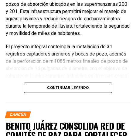
pozos de absorción ubicados en las supermanzanas 200
y 201. Esta infraestructura permitirá mejorar el manejo de
aguas pluviales y reducir riesgos de encharcamientos
durante la temporada de lluvias, fortaleciendo la seguridad
y movilidad de miles de habitantes.
El proyecto integral contempla la instalación de 31
registros captadores areneros y bocas de pozo, además
de la perforación de mil 085 metros lineales de pozos de
absorción de 14 pulgadas de diámetro, con el objetivo de
robustecer la infraestructura hidráulica en diversas zonas
de la ciudad. La Encargada de Despacho de la Presidencia
CONTINUAR LEYENDO
Municipal, Landy Guadalupe Canché Pantoja, supervisó
personalmente los avances junto con autoridades de
Obras Públicas y Construcción, verificando la nivelación de
vialidades donde se colocó la nueva infraestructura.
CANCÚN
BENITO JUÁREZ CONSOLIDA RED DE
COMITÉS DE PAZ PARA FORTALECER