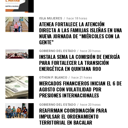
ISLA MUJERES
hace 18 horas
ATENEA FORTALECE LA ATENCIÓN
DIRECTA A LAS FAMILIAS ISLEÑAS EN UNA
NUEVA JORNADA DE “MIÉRCOLES CON LA
Recibe las noticias al instante
GENTE”
GOBIERNO DEL ESTADO
hace 20 horas
Únete al canal oficial de WhatsApp de
INSTALA SEMA LA COMISIÓN DE ENERGÍA
Quinto Poder
y recibe las noticias más
PARA FORTALECER LA TRANSICIÓN
importantes de Quintana Roo directamente
ENERGÉTICA EN QUINTANA ROO
en tu teléfono.
OTHON P. BLANCO
hace 21 horas
MERCADOS FINANCIEROS INICIAN EL 6 DE
AGOSTO CON VOLATILIDAD POR
Unirme al canal de WhatsApp
PRESIONES INTERNACIONALES
GOBIERNO DEL ESTADO
hace 20 horas
REAFIRMAN COORDINACIÓN PARA
IMPULSAR EL ORDENAMIENTO
TERRITORIAL EN BACALAR