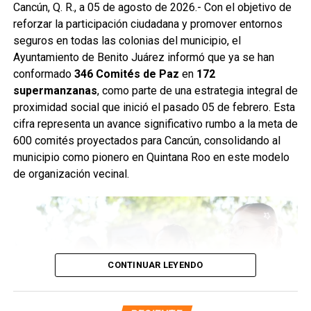
Como parte de las labores permanentes de prevención,
Cancún, Q. R., a 05 de agosto de 2026.- Con el objetivo de
también se realizaron desazolves en pozos de absorción
reforzar la participación ciudadana y promover entornos
de las supermanzanas 213 y 235, donde personal de
seguros en todas las colonias del municipio, el
Servicios Públicos retiró basura vegetal, tierra y otros
Ayuntamiento de Benito Juárez informó que ya se han
desechos que obstruyen el flujo pluvial. En la
conformado
346 Comités de Paz
en
172
Supermanzana 235 se complementó la jornada con una
supermanzanas
, como parte de una estrategia integral de
brigada de descacharrización para evitar la formación de
proximidad social que inició el pasado 05 de febrero. Esta
basureros clandestinos y promover la correcta
cifra representa un avance significativo rumbo a la meta de
disposición de muebles, electrodomésticos y llantas.
600 comités proyectados para Cancún, consolidando al
municipio como pionero en Quintana Roo en este modelo
Fuente: 5to Poder Agencia de Noticias
de organización vecinal.
CONTINUAR LEYENDO