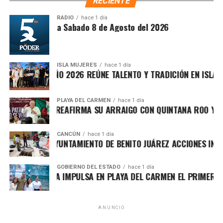
RECIENTE
atención ciudadana.
RADIO
hace 1 día
íntesis Matutina Sabado 8 de Agosto del 2026
ISLA MUJERES
hace 1 día
CEVICHE ISLEÑO 2026 REÚNE TALENTO Y TRADICIÓN EN ISLA MU
PLAYA DEL CARMEN
hace 1 día
RAFA MARÍN REAFIRMA SU ARRAIGO CON QUINTANA ROO Y LLA
CANCÚN
hace 1 día
Recibe las noticias al instante
FORTALECE AYUNTAMIENTO DE BENITO JUÁREZ ACCIONES INTE
Únete al canal oficial de WhatsApp de
Asimismo, el cuerpo cabildar avaló por mayoría turnar a
GOBIERNO DEL ESTADO
hace 1 día
Quinto Poder
y recibe las noticias más
MARA LEZAMA IMPULSA EN PLAYA DEL CARMEN EL PRIMER CEN
comisiones la expedición del
Reglamento para la
importantes de Quintana Roo directamente
Atención Integral de Inmuebles en Estado de
en tu teléfono.
Abandono
, Riesgo o Deterioro, instrumento jurídico que
ANUNCIO
establecerá procedimientos claros para identificar,