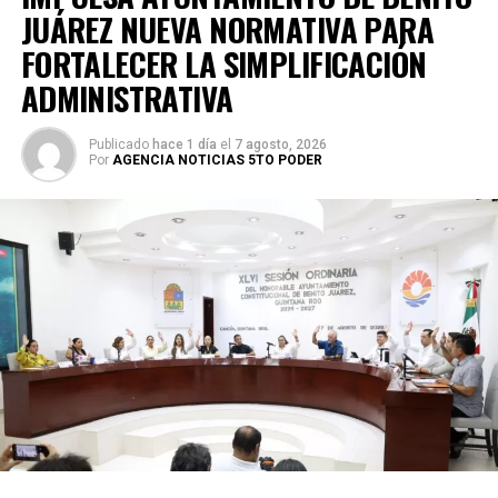
JUÁREZ NUEVA NORMATIVA PARA
FORTALECER LA SIMPLIFICACIÓN
ADMINISTRATIVA
Publicado
hace 1 día
el
7 agosto, 2026
Por
AGENCIA NOTICIAS 5TO PODER
Posteriormente, en la Supermanzana 238, se atendió la
solicitud de vecinos mediante el desazolve de un pozo
pluvial localizado en el cruce de la Calle 53 con Calle 112.
Con apoyo de una máquina perforadora y una unidad
Vactor, se liberó el captador para prevenir
encharcamientos y mejorar el flujo hidráulico, lo que fue
reconocido por la comunidad como una respuesta
oportuna del gobierno municipal.
Las labores continuaron en la Supermanzana 236, donde