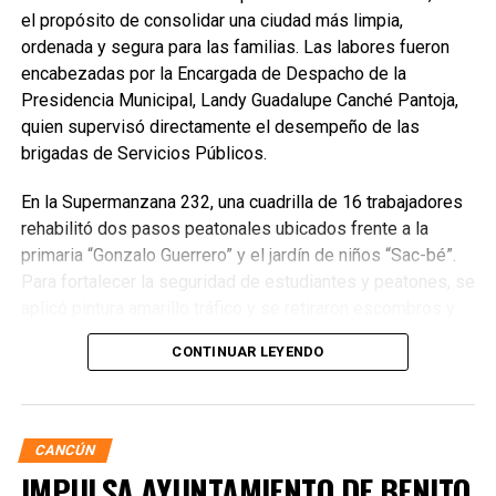
el propósito de consolidar una ciudad más limpia,
ordenada y segura para las familias. Las labores fueron
encabezadas por la Encargada de Despacho de la
Presidencia Municipal, Landy Guadalupe Canché Pantoja,
quien supervisó directamente el desempeño de las
brigadas de Servicios Públicos.
En la Supermanzana 232, una cuadrilla de 16 trabajadores
rehabilitó dos pasos peatonales ubicados frente a la
primaria “Gonzalo Guerrero” y el jardín de niños “Sac-bé”.
Para fortalecer la seguridad de estudiantes y peatones, se
aplicó pintura amarillo tráfico y se retiraron escombros y
residuos vegetales acumulados en la zona. Estas
CONTINUAR LEYENDO
acciones buscan garantizar entornos escolares más
seguros y funcionales.
CANCÚN
IMPULSA AYUNTAMIENTO DE BENITO