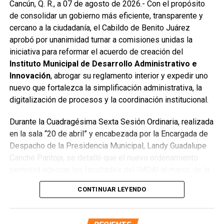
Cancún, Q. R., a 07 de agosto de 2026.- Con el propósito
se reconstruyó la losa de bóveda y se instaló una nueva
de consolidar un gobierno más eficiente, transparente y
rejilla en un pozo dañado por el tránsito de vehículos
cercano a la ciudadanía, el Cabildo de Benito Juárez
pesados. De manera simultánea, se recuperó un espacio
aprobó por unanimidad turnar a comisiones unidas la
público utilizado como basurero clandestino, del cual se
iniciativa para reformar el acuerdo de creación del
han retirado aproximadamente 150 toneladas de
Instituto Municipal de Desarrollo Administrativo e
escombros, cacharros y desechos vegetales. Se estima
Innovación
, abrogar su reglamento interior y expedir uno
que el saneamiento concluirá en dos días.
nuevo que fortalezca la simplificación administrativa, la
Finalmente, las Unidades Verdes de SIRESOL Cancún
digitalización de procesos y la coordinación institucional.
reforzarán la vigilancia para evitar que el área vuelva a
Durante la Cuadragésima Sexta Sesión Ordinaria, realizada
convertirse en punto de disposición ilegal de basura. El
en la sala “20 de abril” y encabezada por la Encargada de
Ayuntamiento exhortó a la ciudadanía a reportar estas
Despacho de la Presidencia Municipal, Landy Guadalupe
prácticas y sumarse al esfuerzo colectivo para mantener
Canché Pantoja, se detalló que el nuevo ordenamiento
un Cancún limpio y con prosperidad compartida.
permitirá adecuar las facultades del IMDAI al marco de la
Fuente: 5to Poder Agencia de Noticias
Ley Nacional para Eliminar Trámites Burocráticos
,
CONTINUAR LEYENDO
mediante la instauración de la Autoridad Municipal de
Simplificación y Digitalización. Con ello, se busca agilizar
trámites, reducir cargas administrativas y mejorar la