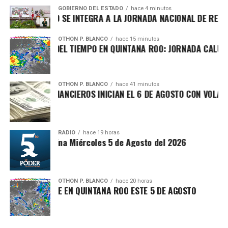
acumulación de basura y fauna nociva.
GOBIERNO DEL ESTADO
hace 4 minutos
UINTANA ROO SE INTEGRA A LA JORNADA NACIONAL DE REFORE
OTHON P. BLANCO
hace 15 minutos
RONÓSTICO DEL TIEMPO EN QUINTANA ROO: JORNADA CALUROSA
OTHON P. BLANCO
hace 41 minutos
ERCADOS FINANCIEROS INICIAN EL 6 DE AGOSTO CON VOLATILI
Recibe las noticias al instante
RADIO
hace 19 horas
Síntesis Matutina Miércoles 5 de Agosto del 2026
Únete al canal oficial de WhatsApp de
Quinto Poder
y recibe las noticias más
Posteriormente, en la Supermanzana 215, frente a los
importantes de Quintana Roo directamente
OTHON P. BLANCO
hace 20 horas
fraccionamientos Los Santos y La Guadalupana, se llevó a
IMA SOFOCANTE EN QUINTANA ROO ESTE 5 DE AGOSTO
en tu teléfono.
cabo la limpieza y clausura de un basurero clandestino con
apoyo de
SIRESOL Cancún
, organismo que ha
Unirme al canal de WhatsApp
recolectado
150 toneladas de escombro, cacharros y