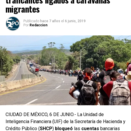
migrantes
Publicado
hace 7 años
el
6 junio, 2019
Por
Redaccion
CIUDAD DE MÉXICO, 6 DE JUNIO.- La Unidad de
Inteligencia Financiera (UIF) de la Secretaría de Hacienda y
Crédito Público (
SHCP
)
bloqueó
las
cuentas
bancarias