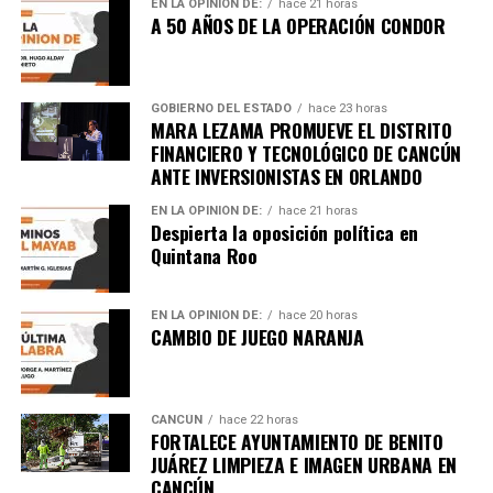
EN LA OPINIÓN DE:
hace 21 horas
Unirme al canal de WhatsApp
A 50 AÑOS DE LA OPERACIÓN CONDOR
GOBIERNO DEL ESTADO
hace 23 horas
MARA LEZAMA PROMUEVE EL DISTRITO
FINANCIERO Y TECNOLÓGICO DE CANCÚN
ANTE INVERSIONISTAS EN ORLANDO
EN LA OPINIÓN DE:
hace 21 horas
Despierta la oposición política en
Quintana Roo
EN LA OPINIÓN DE:
hace 20 horas
CAMBIO DE JUEGO NARANJA
CANCÚN
hace 22 horas
FORTALECE AYUNTAMIENTO DE BENITO
JUÁREZ LIMPIEZA E IMAGEN URBANA EN
CANCÚN