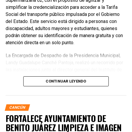
Supermanzana 02, con el propósito de agilizar y
simplificar la credencialización para acceder a la Tarifa
Social del transporte público impulsada por el Gobierno
del Estado. Este servicio está dirigido a personas con
discapacidad, adultos mayores y estudiantes, quienes
podrán obtener su identificación de manera gratuita y con
atención directa en un solo punto.
La Encargada de Despacho de la Presidencia Municipal,
Landy Guadalupe Canché Pantoja, realizó un recorrido por
las instalaciones junto al director general del Instituto de
Movilidad de Quintana Roo (IMOVEQROO), Rafael
CONTINUAR LEYENDO
Hernández Kotasek, y la titular del IMDAI, Bárbara
Jackeline Iturralde Ortiz, para verificar la operación del
módulo y constatar la atención brindada a la ciudadanía.
CANCÚN
FORTALECE AYUNTAMIENTO DE
BENITO JUÁREZ LIMPIEZA E IMAGEN