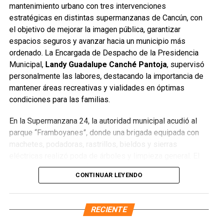
según cada modalidad.
mantenimiento urbano con tres intervenciones
estratégicas en distintas supermanzanas de Cancún, con
Asimismo, se destacó que en las oficinas del IMDAI se
el objetivo de mejorar la imagen pública, garantizar
puede tramitar el certificado de discapacidad para quienes
espacios seguros y avanzar hacia un municipio más
aún no lo tengan, lo que facilita realizar todo el proceso en
ordenado. La Encargada de Despacho de la Presidencia
un solo lugar, con atención inclusiva y sin trámites
Municipal,
Landy Guadalupe Canché Pantoja
, supervisó
adicionales.
personalmente las labores, destacando la importancia de
mantener áreas recreativas y vialidades en óptimas
La Ruta 27, de 64 kilómetros, conectará diversas zonas
condiciones para las familias.
habitacionales con avenidas principales y la nueva
infraestructura del Puente Nichupté, fortaleciendo la
En la Supermanzana 24, la autoridad municipal acudió al
movilidad segura y moderna en Cancún.
parque “Framboyanes”, donde una brigada equipada con
machetes, podadoras, rastrillos, bieldos y sierras
Fuente: 5to Poder Agencia de Noticias
eléctricas realizó poda de árboles y limpieza general. El
director de Parques y Áreas Jardinadas,
Sergio Manuel
CONTINUAR LEYENDO
Torres Chávez
, informó que se atendieron
9 mil 750
metros cuadrados
y se retiraron
30 metros cúbicos de
desechos
, principalmente vegetales. Asimismo, exhortó a
RECIENTE
los vecinos a conservar el área en buen estado para evitar