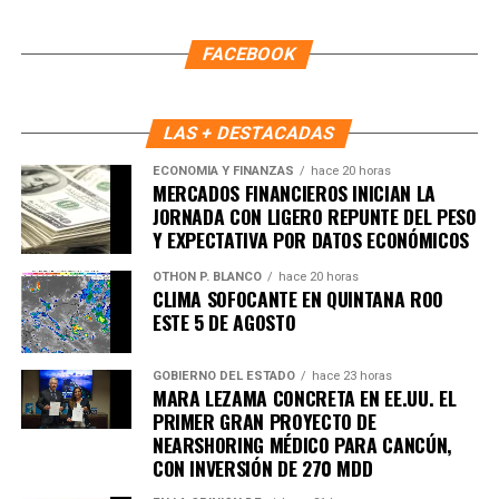
FACEBOOK
LAS + DESTACADAS
ECONOMÍA Y FINANZAS
hace 20 horas
MERCADOS FINANCIEROS INICIAN LA
JORNADA CON LIGERO REPUNTE DEL PESO
Y EXPECTATIVA POR DATOS ECONÓMICOS
OTHON P. BLANCO
hace 20 horas
CLIMA SOFOCANTE EN QUINTANA ROO
Recibe las noticias al instante
ESTE 5 DE AGOSTO
Únete al canal oficial de WhatsApp de
GOBIERNO DEL ESTADO
hace 23 horas
MARA LEZAMA CONCRETA EN EE.UU. EL
Quinto Poder
y recibe las noticias más
PRIMER GRAN PROYECTO DE
importantes de Quintana Roo directamente
NEARSHORING MÉDICO PARA CANCÚN,
en tu teléfono.
CON INVERSIÓN DE 270 MDD