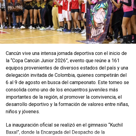
quienes deseen formar parte de esta primera edición.
Fuente: 5to Poder Agencia de Noticias
Recibe las noticias al instante
Cancún vive una intensa jornada deportiva con el inicio de
Únete al canal oficial de WhatsApp de
la “Copa Cancún Junior 2026”, evento que reúne a 161
Quinto Poder
y recibe las noticias más
equipos provenientes de diversos estados del país y una
importantes de Quintana Roo directamente
delegación invitada de Colombia, quienes competirán del
en tu teléfono.
6 al 9 de agosto en busca del campeonato. Este torneo se
consolida como uno de los encuentros juveniles más
Unirme al canal de WhatsApp
importantes de la región, al promover la convivencia, el
desarrollo deportivo y la formación de valores entre niñas,
niños y jóvenes.
La inauguración oficial se realizó en el gimnasio “Kuchil
Baxal”, donde la Encargada del Despacho de la