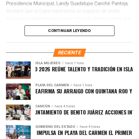
Presidencia Municipal, Landy Guadalupe Canché Pantoja,
destacó que la Copa representa un espacio de unión,
esfuerzo y determinación para miles de participantes que
encuentran en el deporte una oportunidad de crecimiento
CONTINUAR LEYENDO
personal. Subrayó que la administración municipal impulsa
acciones que fortalecen el bienestar y las oportunidades
para la juventud, reconociendo el papel fundamental de
RECIENTE
madres, padres, entrenadores y organizadores en la
formación de mejores ciudadanos.
ISLA MUJERES
hace 1 hora
EVICHE ISLEÑO 2026 REÚNE TALENTO Y TRADICIÓN EN ISLA MUJE
PLAYA DEL CARMEN
hace 1 hora
AFA MARÍN REAFIRMA SU ARRAIGO CON QUINTANA ROO Y LLAM
CANCÚN
hace 4 horas
ORTALECE AYUNTAMIENTO DE BENITO JUÁREZ ACCIONES INTEGR
GOBIERNO DEL ESTADO
hace 4 horas
El director general del Instituto de la Cultura Física y
ARA LEZAMA IMPULSA EN PLAYA DEL CARMEN EL PRIMER CENT
Deporte, Alejandro Luna López, agradeció la confianza de