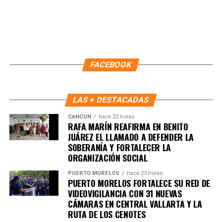
FACEBOOK
LAS + DESTACADAS
CANCÚN
hace 22 horas
RAFA MARÍN REAFIRMA EN BENITO
JUÁREZ EL LLAMADO A DEFENDER LA
Recibe las noticias al instante
SOBERANÍA Y FORTALECER LA
ORGANIZACIÓN SOCIAL
Únete al canal oficial de WhatsApp de
PUERTO MORELOS
hace 23 horas
Quinto Poder
y recibe las noticias más
PUERTO MORELOS FORTALECE SU RED DE
importantes de Quintana Roo directamente
VIDEOVIGILANCIA CON 31 NUEVAS
en tu teléfono.
CÁMARAS EN CENTRAL VALLARTA Y LA
RUTA DE LOS CENOTES