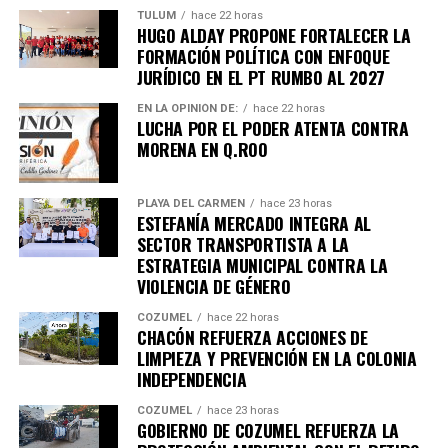
Unirme al canal de WhatsApp
TULUM
hace 22 horas
HUGO ALDAY PROPONE FORTALECER LA
FORMACIÓN POLÍTICA CON ENFOQUE
JURÍDICO EN EL PT RUMBO AL 2027
EN LA OPINIÓN DE:
hace 22 horas
LUCHA POR EL PODER ATENTA CONTRA
MORENA EN Q.ROO
PLAYA DEL CARMEN
hace 23 horas
ESTEFANÍA MERCADO INTEGRA AL
SECTOR TRANSPORTISTA A LA
ESTRATEGIA MUNICIPAL CONTRA LA
VIOLENCIA DE GÉNERO
COZUMEL
hace 22 horas
CHACÓN REFUERZA ACCIONES DE
LIMPIEZA Y PREVENCIÓN EN LA COLONIA
INDEPENDENCIA
COZUMEL
hace 23 horas
GOBIERNO DE COZUMEL REFUERZA LA