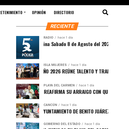
RETENIMIENTO
OPINIÓN
DIRECTORIO
RECIENTE
RADIO
hace 1 día
Síntesis Matutina Sabado 8 de Agosto del 2026
ISLA MUJERES
hace 1 día
CEVICHE ISLEÑO 2026 REÚNE TALENTO Y TRADICIÓN EN ISLA 
PLAYA DEL CARMEN
hace 1 día
RAFA MARÍN REAFIRMA SU ARRAIGO CON QUINTANA ROO Y L
CANCÚN
hace 1 día
FORTALECE AYUNTAMIENTO DE BENITO JUÁREZ ACCIONES INT
GOBIERNO DEL ESTADO
hace 1 día