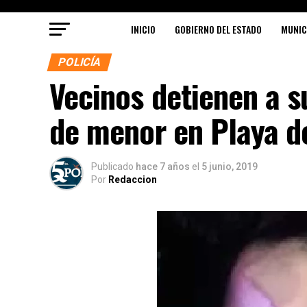
INICIO
GOBIERNO DEL ESTADO
MUNIC
POLICÍA
Vecinos detienen a s
de menor en Playa d
Publicado
hace 7 años
el
5 junio, 2019
Por
Redaccion