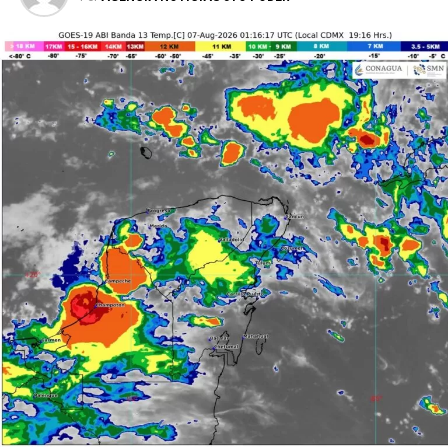
El Comité conoció además los resultados de la evaluación
del Informe Anual del Sistema de Control Interno, así
como el avance del Programa de Ética y las acciones
orientadas a promover una cultura de integridad,
transparencia y rendición de cuentas dentro de la
dependencia. Estos esfuerzos buscan consolidar
prácticas institucionales que garanticen un ejercicio
responsable de los recursos públicos y una
administración más eficiente.
Carlos Flores Hidalgo destacó que el fortalecimiento del
control interno representa un compromiso permanente con