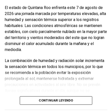
la legalidad y la mejora continua, subrayando que cada
El estado de Quintana Roo enfrenta este 7 de agosto de
acción emprendida por AGEPRO contribuye a construir
2026 una jornada marcada por temperaturas elevadas, alta
instituciones más sólidas y confiables para las y los
humedad y sensación térmica superior a los registros
quintanarroenses.
habituales. Las condiciones atmosféricas se mantienen
estables, con cielo parcialmente nublado en la mayor parte
Fuente: 5to Poder Agencia de Noticias
del territorio y vientos moderados del este que no logran
disminuir el calor acumulado durante la mañana y el
mediodía.
La combinación de humedad y radiación solar incrementa
la sensación térmica en todos los municipios, por lo que
se recomienda a la población evitar la exposición
prolongada al sol, mantenerse hidratada y extremar
precauciones en actividades al aire libre. No se prevén
lluvias significativas durante el día, aunque no se
descartan chubascos aislados por la tarde en la zona sur.
CONTINUAR LEYENDO
TEMPERATURAS POR MUNICIPIO