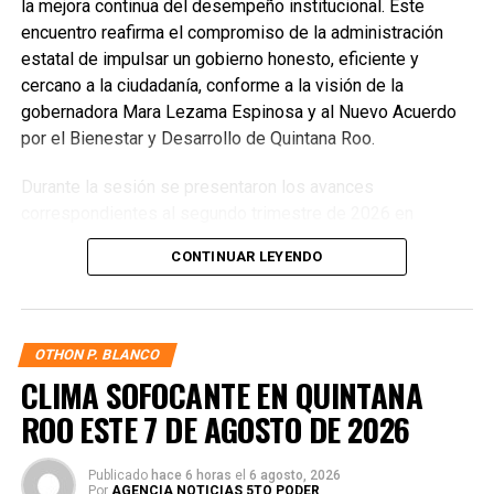
la mejora continua del desempeño institucional. Este
encuentro reafirma el compromiso de la administración
estatal de impulsar un gobierno honesto, eficiente y
cercano a la ciudadanía, conforme a la visión de la
gobernadora Mara Lezama Espinosa y al Nuevo Acuerdo
por el Bienestar y Desarrollo de Quintana Roo.
Durante la sesión se presentaron los avances
correspondientes al segundo trimestre de 2026 en
materia de administración de riesgos, cumplimiento de
CONTINUAR LEYENDO
objetivos institucionales, evaluación del Sistema de
Control Interno y seguimiento a observaciones derivadas
de procesos de fiscalización. También se revisó el estado
de las acciones implementadas para atender áreas de
OTHON P. BLANCO
oportunidad detectadas por el Órgano Interno de Control,
CLIMA SOFOCANTE EN QUINTANA
fortaleciendo así la gestión pública y la toma de
ROO ESTE 7 DE AGOSTO DE 2026
decisiones basada en resultados.
Publicado
hace 6 horas
el
6 agosto, 2026
Por
AGENCIA NOTICIAS 5TO PODER