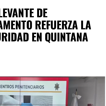
LEVANTE DE
AMENTO REFUERZA LA
URIDAD EN QUINTANA
spliegue operativo en campo permitieron la
os con reportes de robo o probables hechos