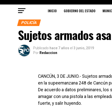
INICIO
GOBIERNO DEL ESTADO
MUNIC
POLICÍA
Sujetos armados asa
Publicado
hace 7 años
el
3 junio, 2019
Por
Redaccion
CANCÚN, 3 DE JUNIO.- Sujetos armad
en la supeemanzana 248 de Cancún para
De acuerdo a datos preliminares, los 
amagar con una pistola a las empleadas
fuerte, y salir huyendo.