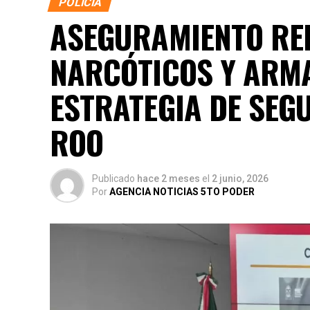
POLICÍA
ASEGURAMIENTO RE
NARCÓTICOS Y ARM
ESTRATEGIA DE SEG
ROO
Publicado
hace 2 meses
el
2 junio, 2026
Por
AGENCIA NOTICIAS 5TO PODER
La coordinación tecnológica del C5 y el de
recuperación de
105 vehículos
relacionad