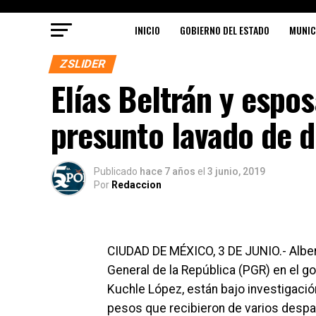
INICIO
GOBIERNO DEL ESTADO
MUNIC
ZSLIDER
Elías Beltrán y espo
presunto lavado de 
Publicado
hace 7 años
el
3 junio, 2019
Por
Redaccion
CIUDAD DE MÉXICO, 3 DE JUNIO.- Alberto 
General de la República (PGR) en el g
Kuchle López, están bajo investigació
pesos que recibieron de varios despa