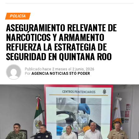
POLICÍA
ASEGURAMIENTO RELEVANTE DE
NARCÓTICOS Y ARMAMENTO
REFUERZA LA ESTRATEGIA DE
SEGURIDAD EN QUINTANA ROO
Publicado
hace 2 meses
el
2 junio, 2026
Por
AGENCIA NOTICIAS 5TO PODER
La coordinación tecnológica del C5 y el despliegue
operativo en campo permitieron la recuperación de
105
vehículos
relacionados con reportes de robo o probables
hechos delictivos. Además, se realizaron
24 mil 622
revisiones preventivas
a personas y unidades
vehiculares, reforzando la vigilancia en zonas estratégicas
y puntos de alta movilidad.