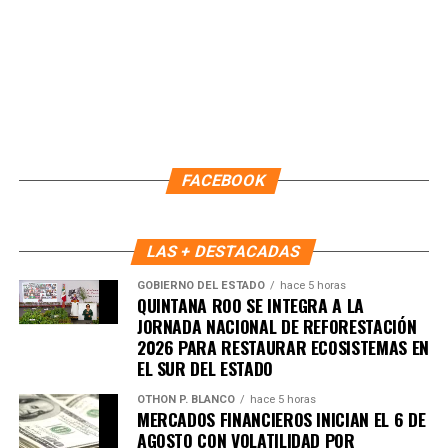
Recibe las noticias al instante
Únete al canal oficial de WhatsApp de
Quinto Poder
y recibe las noticias más
FACEBOOK
importantes de Quintana Roo directamente
en tu teléfono.
LAS + DESTACADAS
Unirme al canal de WhatsApp
GOBIERNO DEL ESTADO
hace 5 horas
QUINTANA ROO SE INTEGRA A LA
JORNADA NACIONAL DE REFORESTACIÓN
2026 PARA RESTAURAR ECOSISTEMAS EN
EL SUR DEL ESTADO
OTHON P. BLANCO
hace 5 horas
MERCADOS FINANCIEROS INICIAN EL 6 DE
AGOSTO CON VOLATILIDAD POR