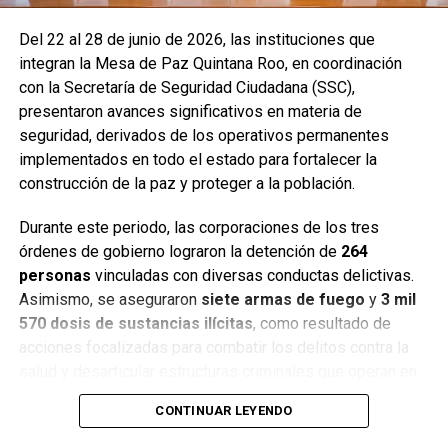
Del 22 al 28 de junio de 2026, las instituciones que
integran la Mesa de Paz Quintana Roo, en coordinación
con la Secretaría de Seguridad Ciudadana (SSC),
presentaron avances significativos en materia de
seguridad, derivados de los operativos permanentes
implementados en todo el estado para fortalecer la
construcción de la paz y proteger a la población.
Durante este periodo, las corporaciones de los tres
órdenes de gobierno lograron la detención de
264
personas
vinculadas con diversas conductas delictivas.
Asimismo, se aseguraron
siete armas de fuego
y
3 mil
570 dosis de sustancias ilícitas
, como resultado de
acciones focalizadas para combatir los delitos contra la
salud y desarticular estructuras criminales que operan en
distintos municipios.
CONTINUAR LEYENDO