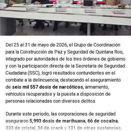
Del 25 al 31 de mayo de 2026, el Grupo de Coordinación
para la Construcción de Paz y Seguridad de Quintana Roo,
integrado por autoridades de los tres órdenes de gobierno
y con la participación directa de la Secretaría de Seguridad
Ciudadana (SSC), logró resultados contundentes en el
combate a la delincuencia, destacando el aseguramiento
de
seis mil 557 dosis de narcóticos
, armamento,
Entre las acciones destacadas se encuentran detenciones
vehículos recuperados y la puesta a disposición de
relevantes en
Benito Juárez, Lázaro Cárdenas y Tulum
,
personas relacionadas con diversos delitos.
donde autoridades federales y estatales aseguraron
narcóticos, vehículos y cumplimentaron órdenes de
Durante este periodo, las corporaciones de seguridad
aprehensión contra personas presuntamente vinculadas
aseguraron
5,993 dosis de marihuana
,
66 de cocaína
,
con delitos de alto impacto.
333 de cristal
,
34 de crack
y
131 de otras sustancias
,