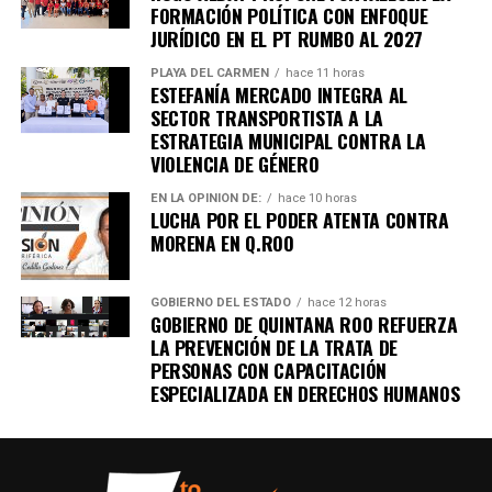
importantes de Quintana Roo directamente
FORMACIÓN POLÍTICA CON ENFOQUE
en tu teléfono.
JURÍDICO EN EL PT RUMBO AL 2027
PLAYA DEL CARMEN
hace 11 horas
ESTEFANÍA MERCADO INTEGRA AL
Unirme al canal de WhatsApp
SECTOR TRANSPORTISTA A LA
ESTRATEGIA MUNICIPAL CONTRA LA
VIOLENCIA DE GÉNERO
EN LA OPINIÓN DE:
hace 10 horas
LUCHA POR EL PODER ATENTA CONTRA
MORENA EN Q.ROO
GOBIERNO DEL ESTADO
hace 12 horas
GOBIERNO DE QUINTANA ROO REFUERZA
LA PREVENCIÓN DE LA TRATA DE
PERSONAS CON CAPACITACIÓN
ESPECIALIZADA EN DERECHOS HUMANOS