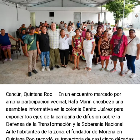
Villegas sostuvo que México debe transitar de acciones
aisladas a una política permanente de recuperación
ambiental que involucre a los tres órdenes de gobierno,
comunidades, universidades y sociedad civil. Recordó que
cerca del 70% del territorio nacional cuenta con cobertura
forestal y que el país concentra alrededor del 12% de la
biodiversidad mundial, lo que obliga a reforzar la
protección de selvas, bosques, manglares y acuíferos,
especialmente en el sureste mexicano.
Cancún, Quintana Roo.— En un encuentro marcado por
amplia participación vecinal, Rafa Marín encabezó una
La Jornada Nacional de Reforestación intervendrá
asamblea informativa en la colonia Benito Juárez para
ecosistemas como bosques templados, selvas húmedas
exponer los ejes de la campaña de difusión sobre la
y secas, matorrales, pastizales y manglares mediante la
Defensa de la Transformación y la Soberanía Nacional.
plantación de 302 especies, de las cuales 261 son nativas
Ante habitantes de la zona, el fundador de Morena en
y 41 endémicas. Las acciones alcanzarán 37 Áreas
Quintana Roo recordó su trayectoria de casi cinco décadas