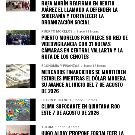
RAFA MARÍN REAFIRMA EN BENITO
JUÁREZ EL LLAMADO A DEFENDER LA
SOBERANÍA Y FORTALECER LA
ORGANIZACIÓN SOCIAL
PUERTO MORELOS
hace 11 horas
PUERTO MORELOS FORTALECE SU RED DE
VIDEOVIGILANCIA CON 31 NUEVAS
CÁMARAS EN CENTRAL VALLARTA Y LA
RUTA DE LOS CENOTES
ECONOMÍA Y FINANZAS
hace 15 horas
MERCADOS FINANCIEROS SE MANTIENEN
ESTABLES MIENTRAS EL DÓLAR MODERA
SU AVANCE AL INICIO DEL 7 DE AGOSTO
DE 2026
OTHON P. BLANCO
hace 16 horas
CLIMA SOFOCANTE EN QUINTANA ROO
Recibe las noticias al instante
ESTE 7 DE AGOSTO DE 2026
Únete al canal oficial de WhatsApp de
TULUM
hace 10 horas
Quinto Poder
y recibe las noticias más
HUGO ALDAY PROPONE FORTALECER LA