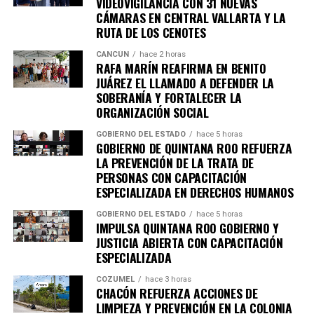
VIDEOVIGILANCIA CON 31 NUEVAS
CÁMARAS EN CENTRAL VALLARTA Y LA
RUTA DE LOS CENOTES
CANCÚN
hace 2 horas
RAFA MARÍN REAFIRMA EN BENITO
JUÁREZ EL LLAMADO A DEFENDER LA
SOBERANÍA Y FORTALECER LA
ORGANIZACIÓN SOCIAL
GOBIERNO DEL ESTADO
hace 5 horas
GOBIERNO DE QUINTANA ROO REFUERZA
LA PREVENCIÓN DE LA TRATA DE
PERSONAS CON CAPACITACIÓN
ESPECIALIZADA EN DERECHOS HUMANOS
GOBIERNO DEL ESTADO
hace 5 horas
Recibe las noticias al instante
IMPULSA QUINTANA ROO GOBIERNO Y
JUSTICIA ABIERTA CON CAPACITACIÓN
Únete al canal oficial de WhatsApp de
ESPECIALIZADA
Quinto Poder
y recibe las noticias más
COZUMEL
hace 3 horas
importantes de Quintana Roo directamente
CHACÓN REFUERZA ACCIONES DE
en tu teléfono.
LIMPIEZA Y PREVENCIÓN EN LA COLONIA