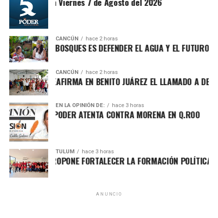
ntesis Matutina Viernes 7 de Agosto del 2026
por incendios, plagas y enfermedades.
CANCÚN
hace 2 horas
OTEGER LOS BOSQUES ES DEFENDER EL AGUA Y EL FUTURO DE M
CANCÚN
hace 2 horas
FA MARÍN REAFIRMA EN BENITO JUÁREZ EL LLAMADO A DEFEND
EN LA OPINIÓN DE:
hace 3 horas
CHA POR EL PODER ATENTA CONTRA MORENA EN Q.ROO
TULUM
hace 3 horas
GO ALDAY PROPONE FORTALECER LA FORMACIÓN POLÍTICA CON 
Villegas sostuvo que México debe transitar de acciones
aisladas a una política permanente de recuperación
ambiental que involucre a los tres órdenes de gobierno,
comunidades, universidades y sociedad civil. Recordó que
ANUNCIO
cerca del 70% del territorio nacional cuenta con cobertura
forestal y que el país concentra alrededor del 12% de la