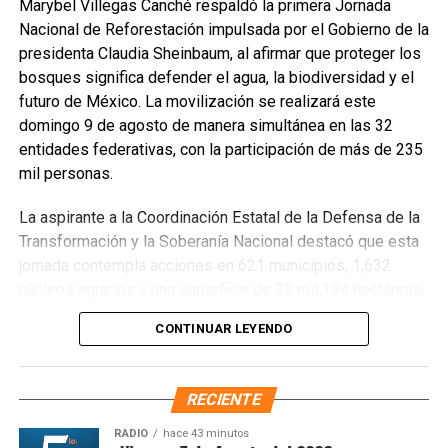
Marybel Villegas Canché respaldó la primera Jornada
Nacional de Reforestación impulsada por el Gobierno de la
presidenta Claudia Sheinbaum, al afirmar que proteger los
bosques significa defender el agua, la biodiversidad y el
futuro de México. La movilización se realizará este
domingo 9 de agosto de manera simultánea en las 32
entidades federativas, con la participación de más de 235
mil personas.
La aspirante a la Coordinación Estatal de la Defensa de la
Transformación y la Soberanía Nacional destacó que esta
jornada contempla acciones en 621 municipios, 1,632
núcleos agrarios y una superficie de 32 mil 184 hectáreas,
donde se plantarán más de 6.6 millones de árboles,
CONTINUAR LEYENDO
arbustos y plantas herbáceas, además de la dispersión de
semillas para acelerar la restauración de los ecosistemas.
Subrayó que la magnitud de este esfuerzo responde a los
RECIENTE
desafíos ambientales del país, que cada año pierde más
de 203 mil hectáreas por deforestación y enfrenta daños
RADIO
hace 43 minutos