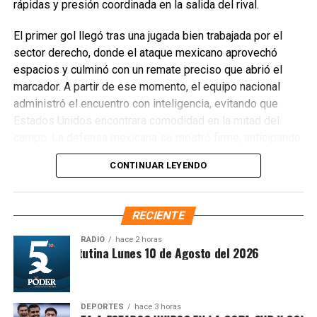
rápidas y presión coordinada en la salida del rival.
El primer gol llegó tras una jugada bien trabajada por el
sector derecho, donde el ataque mexicano aprovechó
espacios y culminó con un remate preciso que abrió el
marcador. A partir de ese momento, el equipo nacional
administró el encuentro con inteligencia, evitando que
Estados Unidos encontrara comodidad en la mitad del
campo. La defensa mexicana se mostró firme, anticipando
cada intento de reacción y cerrando líneas para impedir
CONTINUAR LEYENDO
avances peligrosos.
RECIENTE
RADIO
hace 2 horas
Síntesis Matutina Lunes 10 de Agosto del 2026
DEPORTES
hace 3 horas