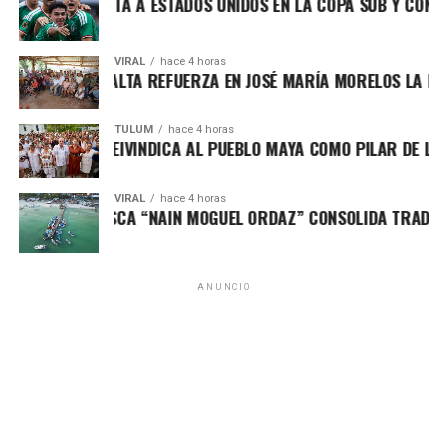
ÉXICO DERROTA A ESTADOS UNIDOS EN LA COPA SUB Y CONFIR
VIRAL
hace 4 horas
NA PATY PERALTA REFUERZA EN JOSÉ MARÍA MORELOS LA DEFE
TULUM
hace 4 horas
AFA MARÍN REIVINDICA AL PUEBLO MAYA COMO PILAR DE LA S
VIRAL
hace 4 horas
ORNEO DE PESCA “NAIN MOGUEL ORDAZ” CONSOLIDA TRADICIÓ
ANUNCIO
En la segunda mitad, México amplió la ventaja con un
disparo potente desde fuera del área, demostrando
contundencia en momentos clave. Aunque Estados Unidos
intentó responder con presión y juego directo, el conjunto
mexicano mantuvo serenidad, orden y capacidad de