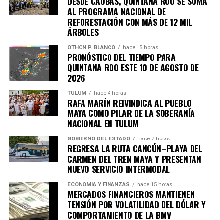
DESDE CAOBAS, QUINTANA ROO SE SUMA
Quinto Poder
y recibe las noticias más
AL PROGRAMA NACIONAL DE
importantes de Quintana Roo directamente
REFORESTACIÓN CON MÁS DE 12 MIL
en tu teléfono.
ÁRBOLES
OTHON P. BLANCO
hace 15 horas
Unirme al canal de WhatsApp
PRONÓSTICO DEL TIEMPO PARA
QUINTANA ROO ESTE 10 DE AGOSTO DE
2026
TULUM
hace 4 horas
RAFA MARÍN REIVINDICA AL PUEBLO
MAYA COMO PILAR DE LA SOBERANÍA
NACIONAL EN TULUM
GOBIERNO DEL ESTADO
hace 7 horas
REGRESA LA RUTA CANCÚN–PLAYA DEL
CARMEN DEL TREN MAYA Y PRESENTAN
NUEVO SERVICIO INTERMODAL
ECONOMÍA Y FINANZAS
hace 15 horas
MERCADOS FINANCIEROS MANTIENEN
TENSIÓN POR VOLATILIDAD DEL DÓLAR Y
COMPORTAMIENTO DE LA BMV