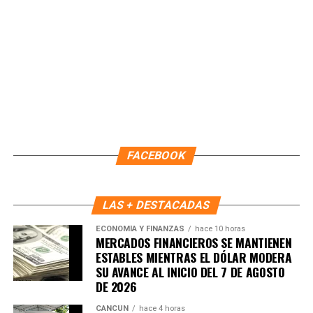
Naturales Protegidas y 17 Áreas Destinadas
Voluntariamente a la Conservación, con el objetivo de
recuperar territorios estratégicos y fortalecer la resiliencia
ambiental.
Finalmente, Marybel Villegas afirmó que reforestar es
proteger el agua, regenerar los suelos y construir
bienestar para las comunidades. “Defender nuestros
recursos naturales también significa defender nuestra
FACEBOOK
calidad de vida”, expresó.
Fuente: 5to Poder Agencia de Noticias
LAS + DESTACADAS
ECONOMÍA Y FINANZAS
hace 10 horas
MERCADOS FINANCIEROS SE MANTIENEN
ESTABLES MIENTRAS EL DÓLAR MODERA
SU AVANCE AL INICIO DEL 7 DE AGOSTO
DE 2026
CANCÚN
hace 4 horas