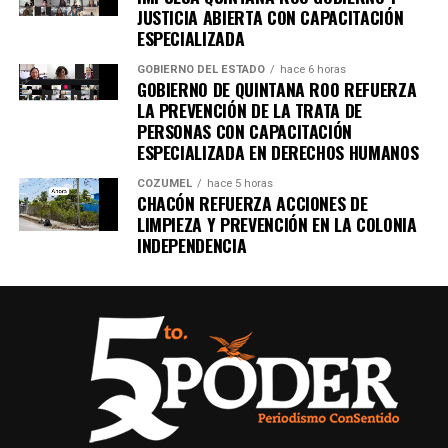
JUSTICIA ABIERTA CON CAPACITACIÓN
ESPECIALIZADA
GOBIERNO DEL ESTADO
hace 6 horas
GOBIERNO DE QUINTANA ROO REFUERZA
Recibe las noticias al instante
LA PREVENCIÓN DE LA TRATA DE
PERSONAS CON CAPACITACIÓN
Únete al canal oficial de WhatsApp de
ESPECIALIZADA EN DERECHOS HUMANOS
Quinto Poder
y recibe las noticias más
COZUMEL
hace 5 horas
importantes de Quintana Roo directamente
CHACÓN REFUERZA ACCIONES DE
en tu teléfono.
LIMPIEZA Y PREVENCIÓN EN LA COLONIA
INDEPENDENCIA
Unirme al canal de WhatsApp