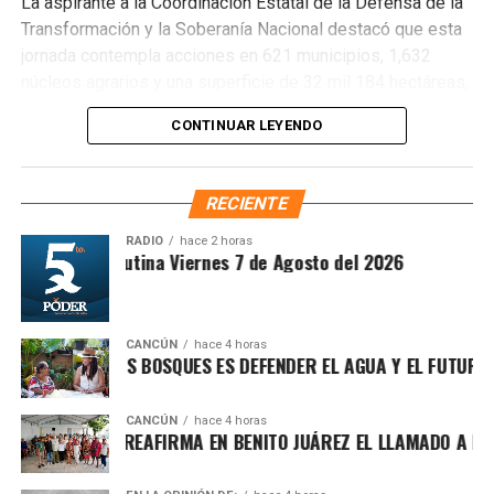
La aspirante a la Coordinación Estatal de la Defensa de la
Transformación y la Soberanía Nacional destacó que esta
jornada contempla acciones en 621 municipios, 1,632
núcleos agrarios y una superficie de 32 mil 184 hectáreas,
donde se plantarán más de 6.6 millones de árboles,
CONTINUAR LEYENDO
arbustos y plantas herbáceas, además de la dispersión de
semillas para acelerar la restauración de los ecosistemas.
Subrayó que la magnitud de este esfuerzo responde a los
RECIENTE
desafíos ambientales del país, que cada año pierde más
de 203 mil hectáreas por deforestación y enfrenta daños
RADIO
hace 2 horas
Sintesis Matutina Viernes 7 de Agosto del 2026
por incendios, plagas y enfermedades.
CANCÚN
hace 4 horas
PROTEGER LOS BOSQUES ES DEFENDER EL AGUA Y EL FUTURO DE
CANCÚN
hace 4 horas
RAFA MARÍN REAFIRMA EN BENITO JUÁREZ EL LLAMADO A DEFE