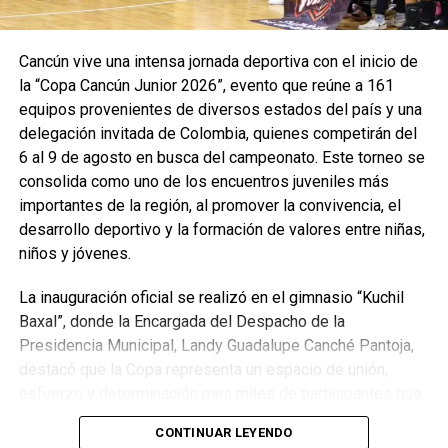
Recibe las noticias al instante
Cancún vive una intensa jornada deportiva con el inicio de
Únete al canal oficial de WhatsApp de
la “Copa Cancún Junior 2026”, evento que reúne a 161
Quinto Poder
y recibe las noticias más
equipos provenientes de diversos estados del país y una
importantes de Quintana Roo directamente
delegación invitada de Colombia, quienes competirán del
en tu teléfono.
6 al 9 de agosto en busca del campeonato. Este torneo se
consolida como uno de los encuentros juveniles más
Unirme al canal de WhatsApp
importantes de la región, al promover la convivencia, el
desarrollo deportivo y la formación de valores entre niñas,
niños y jóvenes.
La inauguración oficial se realizó en el gimnasio “Kuchil
Baxal”, donde la Encargada del Despacho de la
Presidencia Municipal, Landy Guadalupe Canché Pantoja,
destacó que la Copa representa un espacio de unión,
esfuerzo y determinación para miles de participantes que
encuentran en el deporte una oportunidad de crecimiento
CONTINUAR LEYENDO
personal. Subrayó que la administración municipal impulsa