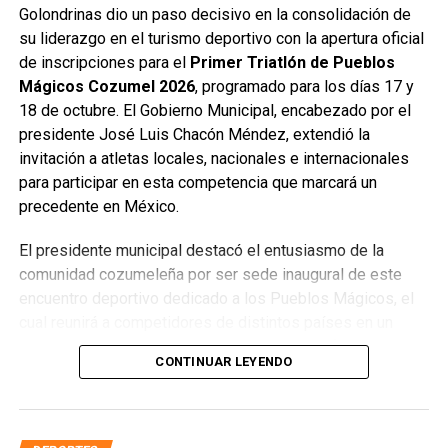
Golondrinas dio un paso decisivo en la consolidación de
su liderazgo en el turismo deportivo con la apertura oficial
de inscripciones para el
Primer Triatlón de Pueblos
Mágicos Cozumel 2026
, programado para los días 17 y
18 de octubre. El Gobierno Municipal, encabezado por el
presidente José Luis Chacón Méndez, extendió la
invitación a atletas locales, nacionales e internacionales
para participar en esta competencia que marcará un
precedente en México.
El presidente municipal destacó el entusiasmo de la
comunidad cozumeleña por ser sede inaugural de este
encuentro deportivo dedicado a los Pueblos Mágicos, el
cual reunirá a competidores de distintos países en un
entorno privilegiado por su belleza natural, infraestructura
CONTINUAR LEYENDO
y hospitalidad. Subrayó que este evento refuerza la visión
de posicionar a Cozumel como
La Isla del Deporte
,
proyectando sus atractivos a nivel mundial.