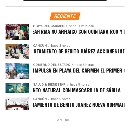
acciones que fortalecen el bienestar y las oportunidades
para la juventud, reconociendo el papel fundamental de
RECIENTE
madres, padres, entrenadores y organizadores en la
formación de mejores ciudadanos.
PLAYA DEL CARMEN
hace 11 minutos
AFA MARÍN REAFIRMA SU ARRAIGO CON QUINTANA ROO Y LLAMA
CANCÚN
hace 3 horas
ORTALECE AYUNTAMIENTO DE BENITO JUÁREZ ACCIONES INTEGR
GOBIERNO DEL ESTADO
hace 3 horas
ARA LEZAMA IMPULSA EN PLAYA DEL CARMEN EL PRIMER CENTR
SALUD & BIENESTAR
hace 5 horas
El director general del Instituto de la Cultura Física y
EJUVENECIMIENTO NATURAL CON MASCARILLA DE SÁBILA
Deporte, Alejandro Luna López, agradeció la confianza de
CANCÚN
hace 5 horas
las familias y resaltó que el voleibol es una disciplina que
MPULSA AYUNTAMIENTO DE BENITO JUÁREZ NUEVA NORMATIVA PA
une comunidades y deja enseñanzas que trascienden la
cancha. Invitó a las y los jugadores a competir con entrega,
ANUNCIO
defender sus colores y disfrutar cada punto como parte
de su desarrollo integral.