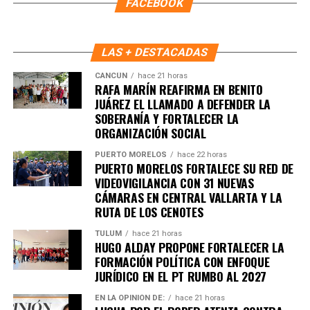
FACEBOOK
LAS + DESTACADAS
CANCÚN
hace 21 horas
RAFA MARÍN REAFIRMA EN BENITO
JUÁREZ EL LLAMADO A DEFENDER LA
SOBERANÍA Y FORTALECER LA
Recibe las noticias al instante
ORGANIZACIÓN SOCIAL
Únete al canal oficial de WhatsApp de
PUERTO MORELOS
hace 22 horas
PUERTO MORELOS FORTALECE SU RED DE
Quinto Poder
y recibe las noticias más
VIDEOVIGILANCIA CON 31 NUEVAS
importantes de Quintana Roo directamente
CÁMARAS EN CENTRAL VALLARTA Y LA
en tu teléfono.
RUTA DE LOS CENOTES
TULUM
hace 21 horas
Unirme al canal de WhatsApp
HUGO ALDAY PROPONE FORTALECER LA
FORMACIÓN POLÍTICA CON ENFOQUE
JURÍDICO EN EL PT RUMBO AL 2027
EN LA OPINIÓN DE:
hace 21 horas