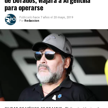
para operarse
Publicado
hace 7 años
el
20 mayo, 2019
Por
Redaccion