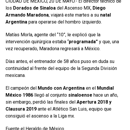
CIUDAD DE MÉXICO, 20 DE MAYO.- El director técnico de
los
Dorados de Sinaloa
del Ascenso MX,
Diego
Armando Maradona
, viajará este martes a su
natal
Argentina
para operarse del hombro izquierdo.
Matías Morla, agente del “10”, le explicó que la
intervención quirúrgica estaba “
programada”
y que, una
vez recuperado, Maradona regresará a México.
Días antes, el entrenador de 58 años puso en duda su
continuidad al frente del equipo de la Segunda División
mexicana.
El campeón del
Mundo con Argentina
en el
Mundial
México 1986
llegó al conjunto
sinaloense
hace un año,
sin embargo, perdió las finales del
Apertura 2018 y
Clausura 2019
ante el Atlético San Luis, equipo que
consiguió el ascenso a la Liga mx.
Fuente el Heraldo de México