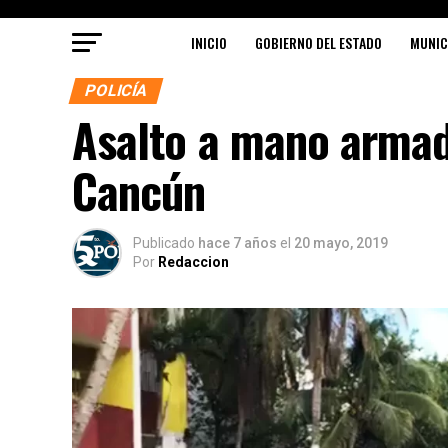
INICIO
GOBIERNO DEL ESTADO
MUNIC
POLICÍA
Asalto a mano armad
Cancún
Publicado
hace 7 años
el
20 mayo, 2019
Por
Redaccion