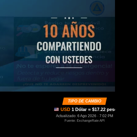
TIPO DE CAMBIO
USD
1 Dólar = $17.22 pesos mexica
Actualizado: 6 Ago 2026 · 7:02 PM
Fuente: ExchangeRate API