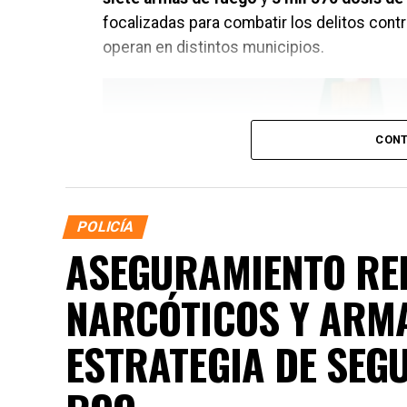
focalizadas para combatir los delitos contr
operan en distintos municipios.
CONT
POLICÍA
ASEGURAMIENTO RE
NARCÓTICOS Y ARM
ESTRATEGIA DE SEG