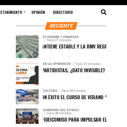
RETENIMIENTO
OPINIÓN
DIRECTORIO
RECIENTE
ECONOMÍA Y FINANZAS
hace 21 minutos
DÓLAR SE MANTIENE ESTABLE Y LA BMV REGISTRA AVANCE AL 
EN LA OPINIÓN DE:
hace 27 minutos
MILITANTES PARTIDISTAS, ¿DATO INVISIBLE?
CULTURA
hace 34 minutos
CONCLUYE CON ÉXITO EL CURSO DE VERANO “PEQUEÑOS AVEN
GOBIERNO DEL ESTADO
hace 38 minutos
ORMALIZAN FIDEICOMISO PARA IMPULSAR EL DESARROLLO E