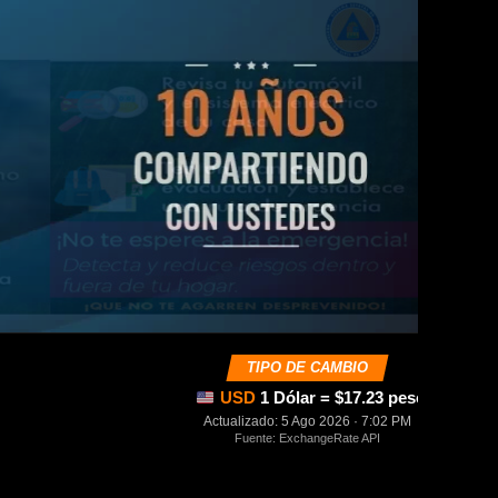
TIPO DE CAMBIO
USD
1 Dólar = $17.23 pesos mexica
Actualizado: 5 Ago 2026 · 7:02 PM
Fuente: ExchangeRate API