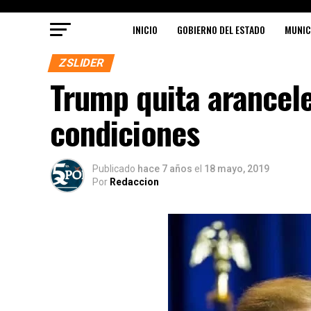
INICIO
GOBIERNO DEL ESTADO
MUNIC
ZSLIDER
Trump quita arancel
condiciones
Publicado
hace 7 años
el
18 mayo, 2019
Por
Redaccion