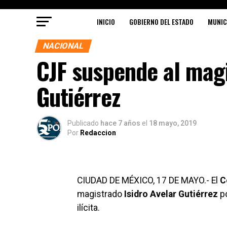
INICIO
GOBIERNO DEL ESTADO
MUNIC
NACIONAL
CJF suspende al magi
Gutiérrez
Publicado
hace 7 años
el
18 mayo, 2019
Por
Redaccion
CIUDAD DE MÉXICO, 17 DE MAYO.- El
C
magistrado
Isidro Avelar Gutiérrez
po
ilícita.