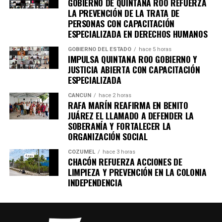
GOBIERNO DE QUINTANA ROO REFUERZA
importantes de Quintana Roo directamente
LA PREVENCIÓN DE LA TRATA DE
en tu teléfono.
PERSONAS CON CAPACITACIÓN
ESPECIALIZADA EN DERECHOS HUMANOS
Unirme al canal de WhatsApp
GOBIERNO DEL ESTADO
hace 5 horas
IMPULSA QUINTANA ROO GOBIERNO Y
JUSTICIA ABIERTA CON CAPACITACIÓN
ESPECIALIZADA
CANCÚN
hace 2 horas
RAFA MARÍN REAFIRMA EN BENITO
JUÁREZ EL LLAMADO A DEFENDER LA
SOBERANÍA Y FORTALECER LA
ORGANIZACIÓN SOCIAL
COZUMEL
hace 3 horas
CHACÓN REFUERZA ACCIONES DE
LIMPIEZA Y PREVENCIÓN EN LA COLONIA
INDEPENDENCIA