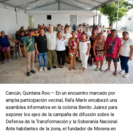
Villegas sostuvo que México debe transitar de acciones
aisladas a una política permanente de recuperación
ambiental que involucre a los tres órdenes de gobierno,
comunidades, universidades y sociedad civil. Recordó que
cerca del 70% del territorio nacional cuenta con cobertura
forestal y que el país concentra alrededor del 12% de la
biodiversidad mundial, lo que obliga a reforzar la
protección de selvas, bosques, manglares y acuíferos,
especialmente en el sureste mexicano.
Cancún, Quintana Roo.— En un encuentro marcado por
amplia participación vecinal, Rafa Marín encabezó una
La Jornada Nacional de Reforestación intervendrá
asamblea informativa en la colonia Benito Juárez para
ecosistemas como bosques templados, selvas húmedas
exponer los ejes de la campaña de difusión sobre la
y secas, matorrales, pastizales y manglares mediante la
Defensa de la Transformación y la Soberanía Nacional.
plantación de 302 especies, de las cuales 261 son nativas
Ante habitantes de la zona, el fundador de Morena en