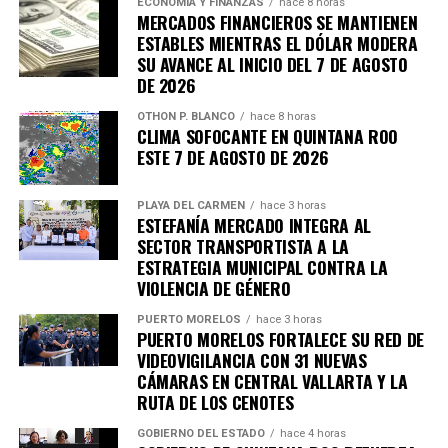
ECONOMÍA Y FINANZAS
hace 8 horas
MERCADOS FINANCIEROS SE MANTIENEN
ESTABLES MIENTRAS EL DÓLAR MODERA
SU AVANCE AL INICIO DEL 7 DE AGOSTO
DE 2026
OTHON P. BLANCO
hace 8 horas
CLIMA SOFOCANTE EN QUINTANA ROO
ESTE 7 DE AGOSTO DE 2026
PLAYA DEL CARMEN
hace 3 horas
ESTEFANÍA MERCADO INTEGRA AL
SECTOR TRANSPORTISTA A LA
ESTRATEGIA MUNICIPAL CONTRA LA
VIOLENCIA DE GÉNERO
PUERTO MORELOS
hace 3 horas
PUERTO MORELOS FORTALECE SU RED DE
VIDEOVIGILANCIA CON 31 NUEVAS
Recibe las noticias al instante
CÁMARAS EN CENTRAL VALLARTA Y LA
RUTA DE LOS CENOTES
Únete al canal oficial de WhatsApp de
GOBIERNO DEL ESTADO
hace 4 horas
Quinto Poder
y recibe las noticias más