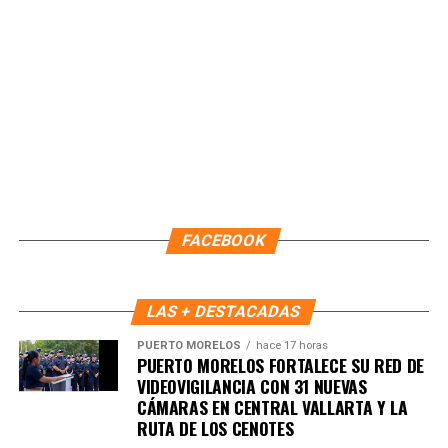
Recibe las noticias al instante
Únete al canal oficial de WhatsApp de
Quinto Poder
y recibe las noticias más
importantes de Quintana Roo directamente
FACEBOOK
en tu teléfono.
LAS + DESTACADAS
Unirme al canal de WhatsApp
PUERTO MORELOS
hace 17 horas
PUERTO MORELOS FORTALECE SU RED DE
VIDEOVIGILANCIA CON 31 NUEVAS
CÁMARAS EN CENTRAL VALLARTA Y LA
RUTA DE LOS CENOTES