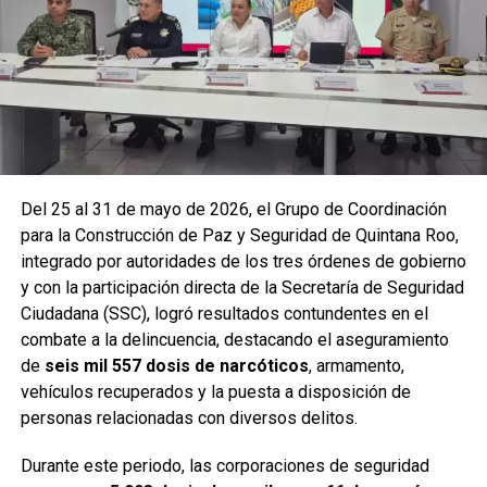
vehiculares, reforzando la vigilancia en zonas estratégicas
y puntos de alta movilidad.
Del 25 al 31 de mayo de 2026, el Grupo de Coordinación
para la Construcción de Paz y Seguridad de Quintana Roo,
integrado por autoridades de los tres órdenes de gobierno
y con la participación directa de la Secretaría de Seguridad
Ciudadana (SSC), logró resultados contundentes en el
combate a la delincuencia, destacando el aseguramiento
de
seis mil 557 dosis de narcóticos
, armamento,
Entre las acciones destacadas se encuentran detenciones
vehículos recuperados y la puesta a disposición de
relevantes en
Benito Juárez, Lázaro Cárdenas y Tulum
,
personas relacionadas con diversos delitos.
donde autoridades federales y estatales aseguraron
narcóticos, vehículos y cumplimentaron órdenes de
Durante este periodo, las corporaciones de seguridad
aprehensión contra personas presuntamente vinculadas