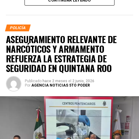
CONTINUAR LEYENDO
POLICÍA
ASEGURAMIENTO RELEVANTE DE
NARCÓTICOS Y ARMAMENTO
REFUERZA LA ESTRATEGIA DE
SEGURIDAD EN QUINTANA ROO
Publicado
hace 2 meses
el
2 junio, 2026
Por
AGENCIA NOTICIAS 5TO PODER
La coordinación tecnológica del C5 y el despliegue
operativo en campo permitieron la recuperación de
105
vehículos
relacionados con reportes de robo o probables
hechos delictivos. Además, se realizaron
24 mil 622
revisiones preventivas
a personas y unidades