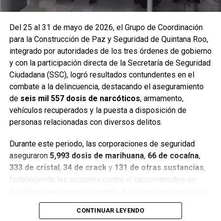
Del 25 al 31 de mayo de 2026, el Grupo de Coordinación
para la Construcción de Paz y Seguridad de Quintana Roo,
integrado por autoridades de los tres órdenes de gobierno
y con la participación directa de la Secretaría de Seguridad
Ciudadana (SSC), logró resultados contundentes en el
combate a la delincuencia, destacando el aseguramiento
de
seis mil 557 dosis de narcóticos
, armamento,
Entre las acciones destacadas se encuentran detenciones
vehículos recuperados y la puesta a disposición de
relevantes en
Benito Juárez, Lázaro Cárdenas y Tulum
,
personas relacionadas con diversos delitos.
donde autoridades federales y estatales aseguraron
narcóticos, vehículos y cumplimentaron órdenes de
Durante este periodo, las corporaciones de seguridad
aprehensión contra personas presuntamente vinculadas
aseguraron
5,993 dosis de marihuana
,
66 de cocaína
,
con delitos de alto impacto.
333 de cristal
,
34 de crack
y
131 de otras sustancias
,
fortaleciendo las acciones contra el narcomenudeo en
Con estos resultados, la Mesa de Paz Quintana Roo y la
distintos municipios del estado. Asimismo, se incautaron
SSC reiteran su compromiso de mantener operativos
seis armas cortas
, una réplica,
cuatro armas blancas
,
constantes, fortalecer la coordinación interinstitucional y
CONTINUAR LEYENDO
siete cargadores y
130 cartuchos
, lo que representa un