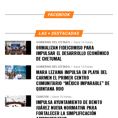
Recibe las noticias al instante
Únete al canal oficial de WhatsApp de
FACEBOOK
Quinto Poder
y recibe las noticias más
importantes de Quintana Roo directamente
en tu teléfono.
LAS + DESTACADAS
GOBIERNO DEL ESTADO
hace 16 horas
ORMALIZAN FIDEICOMISO PARA
Unirme al canal de WhatsApp
IMPULSAR EL DESARROLLO ECONÓMICO
DE CHETUMAL
GOBIERNO DEL ESTADO
hace 13 horas
MARA LEZAMA IMPULSA EN PLAYA DEL
CARMEN EL PRIMER CENTRO
COMUNITARIO “MÉXICO IMPARABLE” DE
QUINTANA ROO
CANCÚN
hace 15 horas
IMPULSA AYUNTAMIENTO DE BENITO
JUÁREZ NUEVA NORMATIVA PARA
FORTALECER LA SIMPLIFICACIÓN