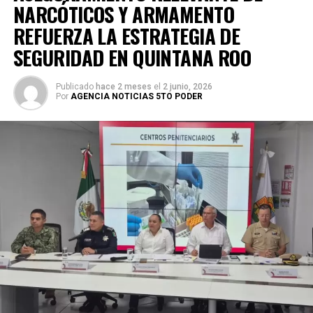
NARCÓTICOS Y ARMAMENTO
REFUERZA LA ESTRATEGIA DE
SEGURIDAD EN QUINTANA ROO
Publicado
hace 2 meses
el
2 junio, 2026
Por
AGENCIA NOTICIAS 5TO PODER
La coordinación tecnológica del C5 y el despliegue
operativo en campo permitieron la recuperación de
105
vehículos
relacionados con reportes de robo o probables
hechos delictivos. Además, se realizaron
24 mil 622
revisiones preventivas
a personas y unidades
vehiculares, reforzando la vigilancia en zonas estratégicas
y puntos de alta movilidad.