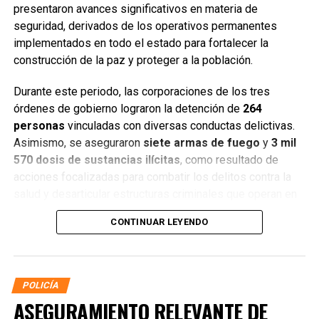
presentaron avances significativos en materia de
seguridad, derivados de los operativos permanentes
implementados en todo el estado para fortalecer la
construcción de la paz y proteger a la población.
Durante este periodo, las corporaciones de los tres
órdenes de gobierno lograron la detención de
264
personas
vinculadas con diversas conductas delictivas.
Asimismo, se aseguraron
siete armas de fuego
y
3 mil
570 dosis de sustancias ilícitas
, como resultado de
acciones focalizadas para combatir los delitos contra la
salud y desarticular estructuras criminales que operan en
distintos municipios.
CONTINUAR LEYENDO
POLICÍA
ASEGURAMIENTO RELEVANTE DE