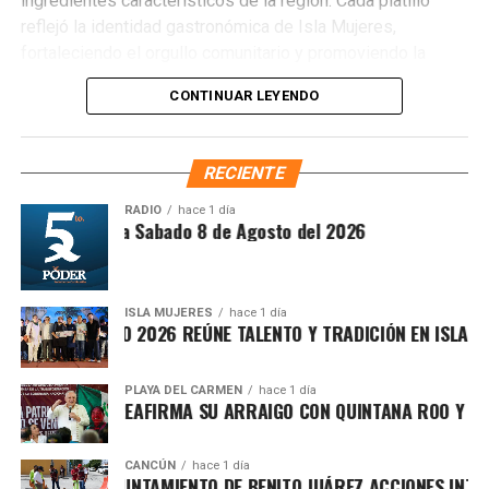
ingredientes característicos de la región. Cada platillo
reflejó la identidad gastronómica de Isla Mujeres,
fortaleciendo el orgullo comunitario y promoviendo la
preservación de las tradiciones culinarias que han dado
CONTINUAR LEYENDO
prestigio al destino.
RECIENTE
RADIO
hace 1 día
ntesis Matutina Sabado 8 de Agosto del 2026
ISLA MUJERES
hace 1 día
EVICHE ISLEÑO 2026 REÚNE TALENTO Y TRADICIÓN EN ISLA MUJ
PLAYA DEL CARMEN
hace 1 día
AFA MARÍN REAFIRMA SU ARRAIGO CON QUINTANA ROO Y LLAM
El jurado reconoció el talento de las y los participantes,
CANCÚN
hace 1 día
otorgando el primer lugar a Pablo Enrique Castillo, quien
ORTALECE AYUNTAMIENTO DE BENITO JUÁREZ ACCIONES INTEGR