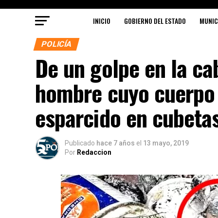
INICIO
GOBIERNO DEL ESTADO
MUNIC
POLICÍA
De un golpe en la ca
hombre cuyo cuerpo
esparcido en cubeta
Publicado
hace 7 años
el
13 mayo, 2019
Por
Redaccion