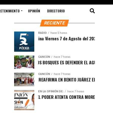
RETENIMIENTO
OPINIÓN
DIRECTORIO
RECIENTE
RADIO
hace 5 horas
Sintesis Matutina Viernes 7 de Agosto del 2026
CANCÚN
hace 7 horas
PROTEGER LOS BOSQUES ES DEFENDER EL AGUA Y EL FUTURO 
CANCÚN
hace 7 horas
RAFA MARÍN REAFIRMA EN BENITO JUÁREZ EL LLAMADO A DEF
EN LA OPINIÓN DE:
hace 7 horas
LUCHA POR EL PODER ATENTA CONTRA MORENA EN Q.ROO