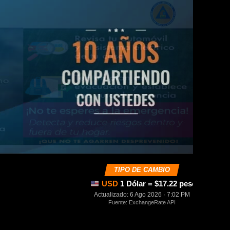
TIPO DE CAMBIO
USD
1 Dólar = $17.22 pesos mexica
Actualizado: 6 Ago 2026 · 7:02 PM
Fuente: ExchangeRate API