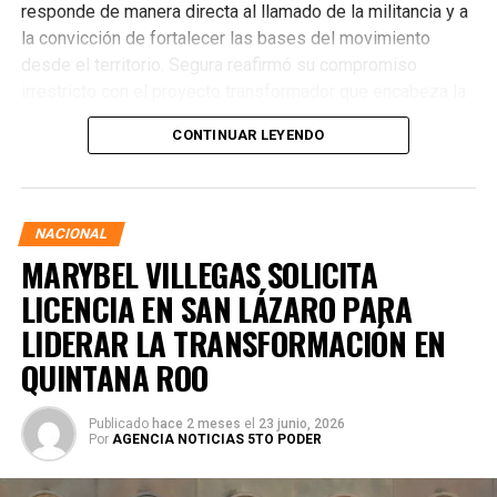
responde de manera directa al llamado de la militancia y a
la convicción de fortalecer las bases del movimiento
desde el territorio. Segura reafirmó su compromiso
irrestricto con el proyecto transformador que encabeza la
presidenta de la República, Claudia Sheinbaum Pardo,
CONTINUAR LEYENDO
asegurando que la consolidación del bienestar social
demanda un despliegue operativo de tiempo completo
junto a las familias de su estado natal.
NACIONAL
MARYBEL VILLEGAS SOLICITA
LICENCIA EN SAN LÁZARO PARA
LIDERAR LA TRANSFORMACIÓN EN
QUINTANA ROO
Publicado
hace 2 meses
el
23 junio, 2026
Por
AGENCIA NOTICIAS 5TO PODER