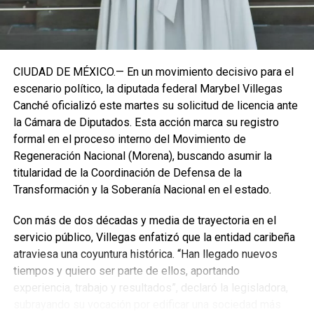
CIUDAD DE MÉXICO.— En un movimiento decisivo para el
escenario político, la diputada federal Marybel Villegas
Canché oficializó este martes su solicitud de licencia ante
la Cámara de Diputados. Esta acción marca su registro
formal en el proceso interno del Movimiento de
Regeneración Nacional (Morena), buscando asumir la
titularidad de la Coordinación de Defensa de la
Transformación y la Soberanía Nacional en el estado.
Con más de dos décadas y media de trayectoria en el
servicio público, Villegas enfatizó que la entidad caribeña
atraviesa una coyuntura histórica. “Han llegado nuevos
Recibe las noticias al instante
tiempos y quiero ser parte de ellos, aportando
experiencia, trabajo y resultados”, declaró la legisladora,
Únete al canal oficial de WhatsApp de
subrayando su vocación por edificar una sociedad más
Quinto Poder
y recibe las noticias más