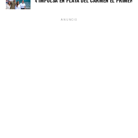
MARA LEZAMA IMPULSA EN PLAYA DEL CARMEN EL PRIMER CEN
Fuente: 5to Poder Agencia de Noticias
ANUNCIO
Recibe las noticias al instante
Únete al canal oficial de WhatsApp de
Quinto Poder
y recibe las noticias más
importantes de Quintana Roo directamente
en tu teléfono.
Unirme al canal de WhatsApp