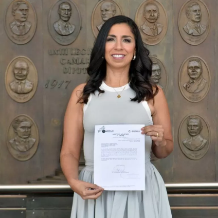
Durante su encargo en la Cámara Alta, Gino Segura centró
su agenda legislativa en iniciativas orientadas a
robustecer el desarrollo económico, la sustentabilidad
turística y la equidad social. Sin embargo, enfatizó que la
coyuntura actual exige priorizar la organización comunitaria
para asegurar la continuidad del proyecto político en la
región sureste del país.
Con esta determinación, el senador abre una etapa
decisiva en su trayectoria pública, apostando por una
estrategia de cercanía ciudadana. Su retorno a Quintana
Roo busca garantizar la cohesión de las estructuras de
izquierda de cara a los próximos retos políticos. El relevo
institucional se procesará conforme a los tiempos legales
establecidos, manteniendo la continuidad de la
representación parlamentaria del estado.
Fuente: 5to Poder Agencia de Noticias