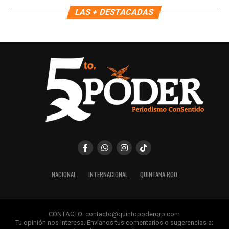
LAS + DESTACADAS
Recibe las noticias al instante
Únete al canal oficial de WhatsApp de
Quinto Poder
y recibe las noticias más
importantes de Quintana Roo directamente
en tu teléfono.
Unirme al canal de WhatsApp
NACIONAL
INTERNACIONAL
QUINTANA ROO
CONTACTO: contacto@quintopoderqrp.com
Tu opinión nos interesa. Envíanos tus comentarios o sugerencias a: