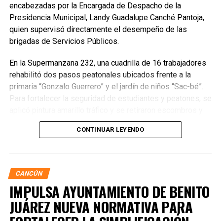
encabezadas por la Encargada de Despacho de la
Presidencia Municipal, Landy Guadalupe Canché Pantoja,
quien supervisó directamente el desempeño de las
brigadas de Servicios Públicos.
En la Supermanzana 232, una cuadrilla de 16 trabajadores
rehabilitó dos pasos peatonales ubicados frente a la
primaria “Gonzalo Guerrero” y el jardín de niños “Sac-bé”.
Para fortalecer la seguridad de estudiantes y peatones, se
aplicó pintura amarillo tráfico y se retiraron escombros y
residuos vegetales acumulados en la zona. Estas
CONTINUAR LEYENDO
acciones buscan garantizar entornos escolares más
seguros y funcionales.
CANCÚN
IMPULSA AYUNTAMIENTO DE BENITO
JUÁREZ NUEVA NORMATIVA PARA