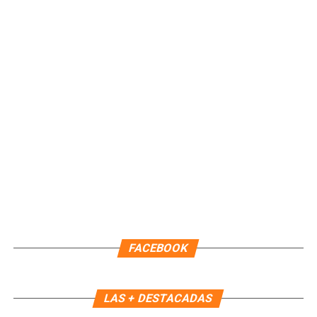
segunda licencia temporal a la Presidenta Municipal, Ana
Paty Peralta, por 44 días naturales, efectiva a partir de las
22:00 horas del 09 de agosto. Durante este periodo,
continuará como Encargada de Despacho la primera
regidora, Landy Guadalupe Canché Pantoja, garantizando la
continuidad administrativa del Ayuntamiento.
Fuente: 5to Poder Agencia de Noticias
FACEBOOK
LAS + DESTACADAS