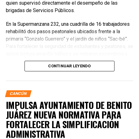
quien supervisó directamente el desempeño de las
brigadas de Servicios Públicos.
En la Supermanzana 232, una cuadrilla de 16 trabajadores
rehabilitó dos pasos peatonales ubicados frente a la
primaria “Gonzalo Guerrero” y el jardín de niños “Sac-bé”.
Para fortalecer la seguridad de estudiantes y peatones, se
aplicó pintura amarillo tráfico y se retiraron escombros y
residuos vegetales acumulados en la zona. Estas
CONTINUAR LEYENDO
acciones buscan garantizar entornos escolares más
seguros y funcionales.
CANCÚN
IMPULSA AYUNTAMIENTO DE BENITO
JUÁREZ NUEVA NORMATIVA PARA
FORTALECER LA SIMPLIFICACIÓN
ADMINISTRATIVA