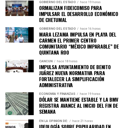
GOBIERNO DEL ESTADO
hace 19 horas
ORMALIZAN FIDEICOMISO PARA
IMPULSAR EL DESARROLLO ECONÓMICO
DE CHETUMAL
GOBIERNO DEL ESTADO
hace 16 horas
MARA LEZAMA IMPULSA EN PLAYA DEL
Recibe las noticias al instante
CARMEN EL PRIMER CENTRO
COMUNITARIO “MÉXICO IMPARABLE” DE
Únete al canal oficial de WhatsApp de
QUINTANA ROO
Quinto Poder
y recibe las noticias más
importantes de Quintana Roo directamente
CANCÚN
hace 18 horas
IMPULSA AYUNTAMIENTO DE BENITO
en tu teléfono.
JUÁREZ NUEVA NORMATIVA PARA
FORTALECER LA SIMPLIFICACIÓN
Unirme al canal de WhatsApp
ADMINISTRATIVA
ECONOMÍA Y FINANZAS
hace 19 horas
DÓLAR SE MANTIENE ESTABLE Y LA BMV
REGISTRA AVANCE AL INICIO DEL FIN DE
SEMANA
EN LA OPINIÓN DE:
hace 21 horas
IDEOLOGÍA SOBRE POPULARIDAD EN