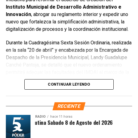
han retirado aproximadamente 150 toneladas de
Instituto Municipal de Desarrollo Administrativo e
escombros, cacharros y desechos vegetales. Se estima
Innovación
, abrogar su reglamento interior y expedir uno
que el saneamiento concluirá en dos días.
nuevo que fortalezca la simplificación administrativa, la
Finalmente, las Unidades Verdes de SIRESOL Cancún
digitalización de procesos y la coordinación institucional.
reforzarán la vigilancia para evitar que el área vuelva a
Durante la Cuadragésima Sexta Sesión Ordinaria, realizada
convertirse en punto de disposición ilegal de basura. El
en la sala “20 de abril” y encabezada por la Encargada de
Ayuntamiento exhortó a la ciudadanía a reportar estas
Despacho de la Presidencia Municipal, Landy Guadalupe
prácticas y sumarse al esfuerzo colectivo para mantener
Canché Pantoja, se detalló que el nuevo ordenamiento
un Cancún limpio y con prosperidad compartida.
permitirá adecuar las facultades del IMDAI al marco de la
Fuente: 5to Poder Agencia de Noticias
Ley Nacional para Eliminar Trámites Burocráticos
,
CONTINUAR LEYENDO
mediante la instauración de la Autoridad Municipal de
Simplificación y Digitalización. Con ello, se busca agilizar
trámites, reducir cargas administrativas y mejorar la
RECIENTE
atención ciudadana.
RADIO
hace 11 horas
Síntesis Matutina Sabado 8 de Agosto del 2026