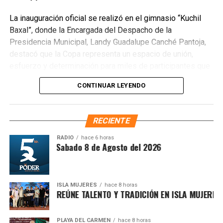
La inauguración oficial se realizó en el gimnasio “Kuchil
Baxal”, donde la Encargada del Despacho de la
Presidencia Municipal, Landy Guadalupe Canché Pantoja,
destacó que la Copa representa un espacio de unión,
esfuerzo y determinación para miles de participantes que
encuentran en el deporte una oportunidad de crecimiento
CONTINUAR LEYENDO
personal. Subrayó que la administración municipal impulsa
acciones que fortalecen el bienestar y las oportunidades
para la juventud, reconociendo el papel fundamental de
RECIENTE
madres, padres, entrenadores y organizadores en la
formación de mejores ciudadanos.
RADIO
hace 6 horas
íntesis Matutina Sabado 8 de Agosto del 2026
ISLA MUJERES
hace 8 horas
 ISLEÑO 2026 REÚNE TALENTO Y TRADICIÓN EN ISLA MUJERES
PLAYA DEL CARMEN
hace 8 horas