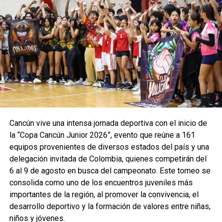
ofrecerá un recorrido que combina el mar turquesa,
paisajes naturales y el encanto del Pueblo Mágico de
Cozumel. Las inscripciones ya están disponibles para
quienes deseen formar parte de esta primera edición.
Fuente: 5to Poder Agencia de Noticias
Recibe las noticias al instante
Cancún vive una intensa jornada deportiva con el inicio de
Únete al canal oficial de WhatsApp de
la “Copa Cancún Junior 2026”, evento que reúne a 161
Quinto Poder
y recibe las noticias más
equipos provenientes de diversos estados del país y una
importantes de Quintana Roo directamente
delegación invitada de Colombia, quienes competirán del
en tu teléfono.
6 al 9 de agosto en busca del campeonato. Este torneo se
consolida como uno de los encuentros juveniles más
Unirme al canal de WhatsApp
importantes de la región, al promover la convivencia, el
desarrollo deportivo y la formación de valores entre niñas,
niños y jóvenes.