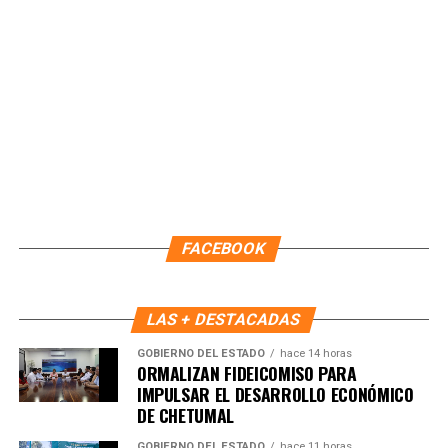
FACEBOOK
LAS + DESTACADAS
GOBIERNO DEL ESTADO
hace 14 horas
Recibe las noticias al instante
ORMALIZAN FIDEICOMISO PARA
IMPULSAR EL DESARROLLO ECONÓMICO
Únete al canal oficial de WhatsApp de
DE CHETUMAL
Quinto Poder
y recibe las noticias más
GOBIERNO DEL ESTADO
hace 11 horas