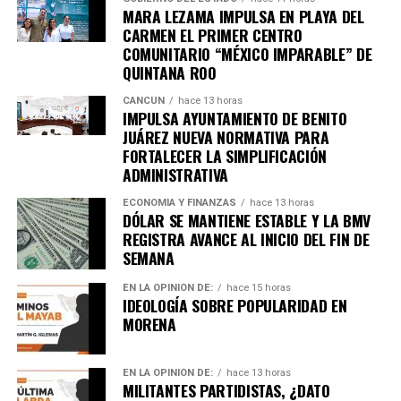
importantes de Quintana Roo directamente
MARA LEZAMA IMPULSA EN PLAYA DEL
en tu teléfono.
CARMEN EL PRIMER CENTRO
COMUNITARIO “MÉXICO IMPARABLE” DE
QUINTANA ROO
Unirme al canal de WhatsApp
CANCÚN
hace 13 horas
IMPULSA AYUNTAMIENTO DE BENITO
JUÁREZ NUEVA NORMATIVA PARA
FORTALECER LA SIMPLIFICACIÓN
ADMINISTRATIVA
ECONOMÍA Y FINANZAS
hace 13 horas
DÓLAR SE MANTIENE ESTABLE Y LA BMV
REGISTRA AVANCE AL INICIO DEL FIN DE
SEMANA
EN LA OPINIÓN DE:
hace 15 horas
IDEOLOGÍA SOBRE POPULARIDAD EN
MORENA
EN LA OPINIÓN DE:
hace 13 horas
MILITANTES PARTIDISTAS, ¿DATO