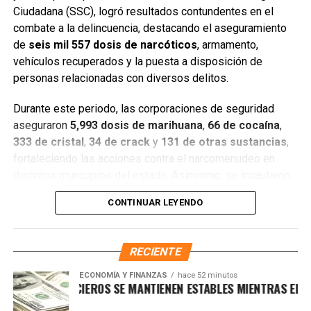
Ciudadana (SSC), logró resultados contundentes en el
combate a la delincuencia, destacando el aseguramiento
de
seis mil 557 dosis de narcóticos
, armamento,
Entre las acciones destacadas se encuentran detenciones
vehículos recuperados y la puesta a disposición de
relevantes en
Benito Juárez, Lázaro Cárdenas y Tulum
,
personas relacionadas con diversos delitos.
donde autoridades federales y estatales aseguraron
narcóticos, vehículos y cumplimentaron órdenes de
Durante este periodo, las corporaciones de seguridad
aprehensión contra personas presuntamente vinculadas
aseguraron
5,993 dosis de marihuana
,
66 de cocaína
,
con delitos de alto impacto.
333 de cristal
,
34 de crack
y
131 de otras sustancias
,
fortaleciendo las acciones contra el narcomenudeo en
Con estos resultados, la Mesa de Paz Quintana Roo y la
distintos municipios del estado. Asimismo, se incautaron
SSC reiteran su compromiso de mantener operativos
seis armas cortas
, una réplica,
cuatro armas blancas
,
constantes, fortalecer la coordinación interinstitucional y
CONTINUAR LEYENDO
siete cargadores y
130 cartuchos
, lo que representa un
garantizar condiciones de seguridad, paz y bienestar para
golpe significativo a estructuras delictivas.
las y los quintanarroenses.
RECIENTE
Gracias a la coordinación tecnológica del C5 y al trabajo
Fuente: 5to Poder Agencia de Noticias
operativo en campo, se recuperaron
68 vehículos
, entre
ECONOMÍA Y FINANZAS
hace 52 minutos
ADOS FINANCIEROS SE MANTIENEN ESTABLES MIENTRAS EL DÓLA
automóviles y motocicletas. De estos,
25 unidades
están
vinculadas con probables delitos;
12
fueron encontradas