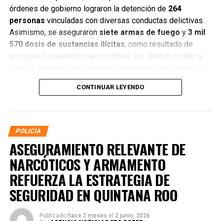
órdenes de gobierno lograron la detención de
264
personas
vinculadas con diversas conductas delictivas.
Asimismo, se aseguraron
siete armas de fuego
y
3 mil
570 dosis de sustancias ilícitas
, como resultado de
acciones focalizadas para combatir los delitos contra la
salud y desarticular estructuras criminales que operan en
distintos municipios.
CONTINUAR LEYENDO
POLICÍA
ASEGURAMIENTO RELEVANTE DE
NARCÓTICOS Y ARMAMENTO
REFUERZA LA ESTRATEGIA DE
SEGURIDAD EN QUINTANA ROO
Publicado
hace 2 meses
el
2 junio, 2026