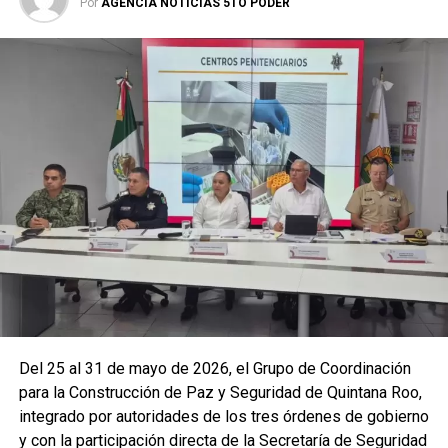
Por
AGENCIA NOTICIAS 5TO PODER
La coordinación tecnológica del C5 y el despliegue
operativo en campo permitieron la recuperación de
105
vehículos
relacionados con reportes de robo o probables
hechos delictivos. Además, se realizaron
24 mil 622
revisiones preventivas
a personas y unidades
vehiculares, reforzando la vigilancia en zonas estratégicas
y puntos de alta movilidad.
Del 25 al 31 de mayo de 2026, el Grupo de Coordinación
para la Construcción de Paz y Seguridad de Quintana Roo,
integrado por autoridades de los tres órdenes de gobierno
y con la participación directa de la Secretaría de Seguridad