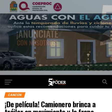
CANCÚN
¡De película! Camionero brinca a
tráiler en movimiento y lo frena