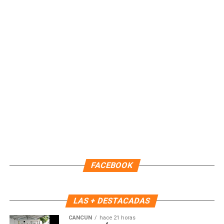
En otro punto, se aprobó por unanimidad otorgar una
segunda licencia temporal a la Presidenta Municipal, Ana
Paty Peralta, por 44 días naturales, efectiva a partir de las
22:00 horas del 09 de agosto. Durante este periodo,
continuará como Encargada de Despacho la primera
regidora, Landy Guadalupe Canché Pantoja, garantizando la
continuidad administrativa del Ayuntamiento.
Fuente: 5to Poder Agencia de Noticias
FACEBOOK
LAS + DESTACADAS
CANCÚN
hace 21 horas