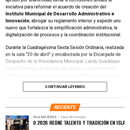
público utilizado como basurero clandestino, del cual se
iniciativa para reformar el acuerdo de creación del
han retirado aproximadamente 150 toneladas de
Instituto Municipal de Desarrollo Administrativo e
escombros, cacharros y desechos vegetales. Se estima
Innovación
, abrogar su reglamento interior y expedir uno
que el saneamiento concluirá en dos días.
nuevo que fortalezca la simplificación administrativa, la
Finalmente, las Unidades Verdes de SIRESOL Cancún
digitalización de procesos y la coordinación institucional.
reforzarán la vigilancia para evitar que el área vuelva a
Durante la Cuadragésima Sexta Sesión Ordinaria, realizada
convertirse en punto de disposición ilegal de basura. El
en la sala “20 de abril” y encabezada por la Encargada de
Ayuntamiento exhortó a la ciudadanía a reportar estas
Despacho de la Presidencia Municipal, Landy Guadalupe
prácticas y sumarse al esfuerzo colectivo para mantener
Canché Pantoja, se detalló que el nuevo ordenamiento
un Cancún limpio y con prosperidad compartida.
permitirá adecuar las facultades del IMDAI al marco de la
Fuente: 5to Poder Agencia de Noticias
Ley Nacional para Eliminar Trámites Burocráticos
,
CONTINUAR LEYENDO
mediante la instauración de la Autoridad Municipal de
Simplificación y Digitalización. Con ello, se busca agilizar
trámites, reducir cargas administrativas y mejorar la
RECIENTE
atención ciudadana.
ISLA MUJERES
hace 44 minutos
CEVICHE ISLEÑO 2026 REÚNE TALENTO Y TRADICIÓN EN ISLA MUJ