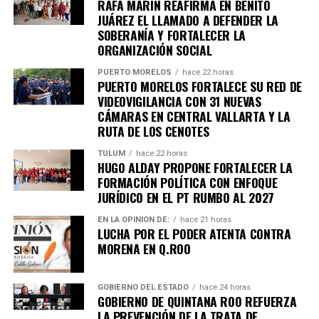
RAFA MARÍN REAFIRMA EN BENITO
JUÁREZ EL LLAMADO A DEFENDER LA
SOBERANÍA Y FORTALECER LA
ORGANIZACIÓN SOCIAL
PUERTO MORELOS
hace 22 horas
PUERTO MORELOS FORTALECE SU RED DE
VIDEOVIGILANCIA CON 31 NUEVAS
Recibe las noticias al instante
CÁMARAS EN CENTRAL VALLARTA Y LA
RUTA DE LOS CENOTES
Únete al canal oficial de WhatsApp de
Quinto Poder
y recibe las noticias más
TULUM
hace 22 horas
HUGO ALDAY PROPONE FORTALECER LA
importantes de Quintana Roo directamente
FORMACIÓN POLÍTICA CON ENFOQUE
en tu teléfono.
JURÍDICO EN EL PT RUMBO AL 2027
EN LA OPINIÓN DE:
hace 21 horas
Unirme al canal de WhatsApp
LUCHA POR EL PODER ATENTA CONTRA
MORENA EN Q.ROO
GOBIERNO DEL ESTADO
hace 24 horas
GOBIERNO DE QUINTANA ROO REFUERZA
LA PREVENCIÓN DE LA TRATA DE