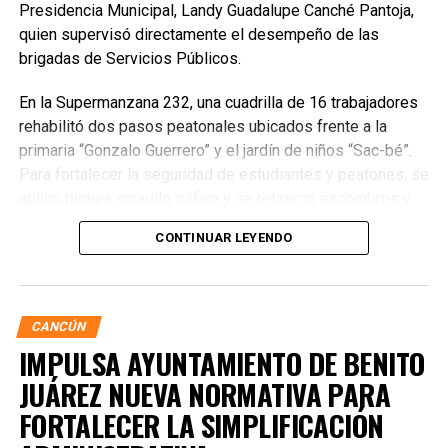
Presidencia Municipal, Landy Guadalupe Canché Pantoja,
quien supervisó directamente el desempeño de las
brigadas de Servicios Públicos.
En la Supermanzana 232, una cuadrilla de 16 trabajadores
rehabilitó dos pasos peatonales ubicados frente a la
primaria “Gonzalo Guerrero” y el jardín de niños “Sac-bé”.
Para fortalecer la seguridad de estudiantes y peatones, se
aplicó pintura amarillo tráfico y se retiraron escombros y
residuos vegetales acumulados en la zona. Estas
CONTINUAR LEYENDO
acciones buscan garantizar entornos escolares más
seguros y funcionales.
CANCÚN
IMPULSA AYUNTAMIENTO DE BENITO
JUÁREZ NUEVA NORMATIVA PARA
FORTALECER LA SIMPLIFICACIÓN