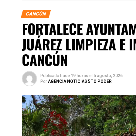
CANCÚN
FORTALECE AYUNTAM
JUÁREZ LIMPIEZA E
CANCÚN
Publicado
hace 19 horas
el
5 agosto, 2026
Por
AGENCIA NOTICIAS 5TO PODER