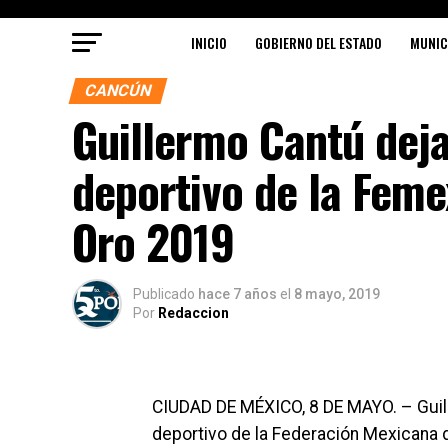
INICIO
GOBIERNO DEL ESTADO
MUNIC
CANCÚN
Guillermo Cantú deja
deportivo de la Femex
Oro 2019
Publicado
hace 7 años
el
8 mayo, 2019
Por
Redaccion
CIUDAD DE MÉXICO, 8 DE MAYO. – Guil
deportivo de la Federación Mexicana 