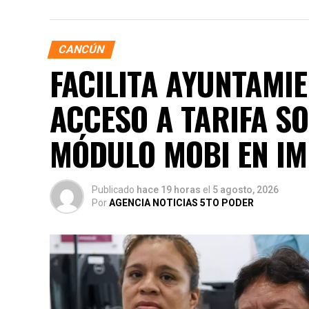
CANCÚN
FACILITA AYUNTAMIE
ACCESO A TARIFA S
MÓDULO MOBI EN IM
Publicado
hace 19 horas
el
5 agosto, 2026
Por
AGENCIA NOTICIAS 5TO PODER