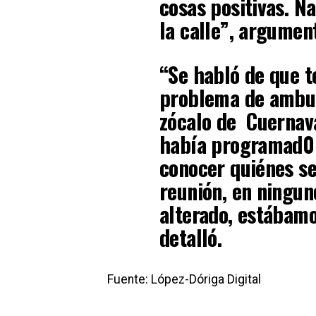
cosas positivas. N
la calle”, argumen
“Se habló de que t
problema de ambul
zócalo de Cuernav
había programad0 
conocer quiénes se
reunión, en ningun
alterado, estábamo
detalló.
Fuente: López-Dóriga Digital