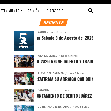
RETENIMIENTO
OPINIÓN
DIRECTORIO
RECIENTE
RADIO
hace 3 horas
Síntesis Matutina Sabado 8 de Agosto del 2026
ISLA MUJERES
hace 5 horas
CEVICHE ISLEÑO 2026 REÚNE TALENTO Y TRADICIÓN EN ISLA M
PLAYA DEL CARMEN
hace 5 horas
RAFA MARÍN REAFIRMA SU ARRAIGO CON QUINTANA ROO Y LL
CANCÚN
hace 8 horas
FORTALECE AYUNTAMIENTO DE BENITO JUÁREZ ACCIONES INTE
GOBIERNO DEL ESTADO
hace 8 horas