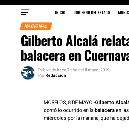
INICIO
GOBIERNO DEL ESTADO
MUNIC
NACIONAL
Gilberto Alcalá relat
balacera en Cuernav
Publicado
hace 7 años
el
8 mayo, 2019
Por
Redaccion
MORELOS, 8 DE MAYO.-
Gilberto Alcal
contó lo ocurrido en la
balacera
en las
miércoles por la mañana, que ha dej