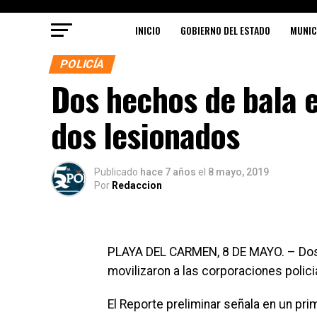
INICIO
GOBIERNO DEL ESTADO
MUNIC
POLICÍA
Dos hechos de bala 
dos lesionados
Publicado
hace 7 años
el
8 mayo, 2019
Por
Redaccion
PLAYA DEL CARMEN, 8 DE MAYO. – Dos 
movilizaron a las corporaciones polici
El Reporte preliminar señala en un pr