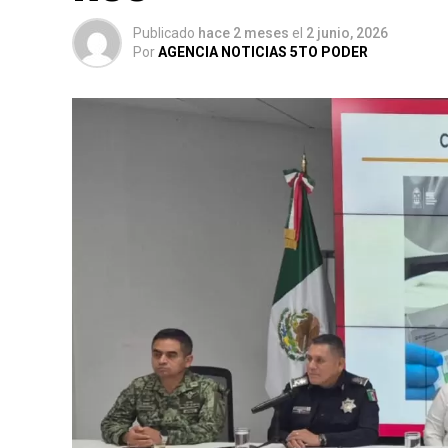
Publicado
hace 2 meses
el
2 junio, 2026
Por
AGENCIA NOTICIAS 5TO PODER
La coordinación tecnológica del C5 y el de
recuperación de
105 vehículos
relacionad
delictivos. Además, se realizaron
24 mil 62
vehiculares, reforzando la vigilancia en zo