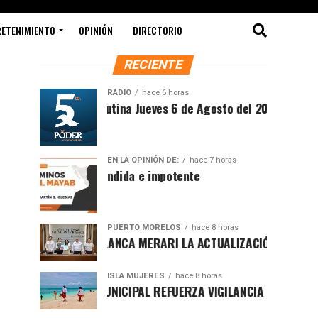
RETENIMIENTO
OPINIÓN
DIRECTORIO
RECIENTE
RADIO
hace 6 horas
Síntesis Matutina Jueves 6 de Agosto del 2026
EN LA OPINIÓN DE:
hace 7 horas
Sociedad ofendida e impotente
PUERTO MORELOS
hace 8 horas
PRESENTA BLANCA MERARI LA ACTUALIZACIÓN DEL ATLAS DE
ISLA MUJERES
hace 8 horas
GOBIERNO MUNICIPAL REFUERZA VIGILANCIA CON GUARDAVID