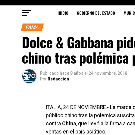
INICIO
GOBIERNO DEL ESTADO
MUNIC
FAMA
Dolce & Gabbana pide
chino tras polémica 
Publicado
hace 8 años
el
24 noviembre, 2018
Por
Redaccion
ITALIA, 24 DE NOVIEMBRE.- La marca d
público chino tras la polémica suscit
contra
China
, que llevó a la firma a 
ventas en el país asiático.