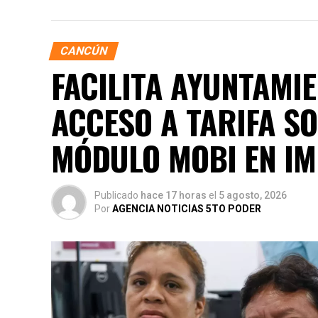
CANCÚN
FACILITA AYUNTAMIE
ACCESO A TARIFA S
MÓDULO MOBI EN IM
Publicado
hace 17 horas
el
5 agosto, 2026
Por
AGENCIA NOTICIAS 5TO PODER