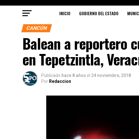
INICIO
GOBIERNO DEL ESTADO
MUNIC
CANCÚN
Balean a reportero c
en Tepetzintla, Verac
Publicado
hace 8 años
el
24 noviembre, 2018
Por
Redaccion