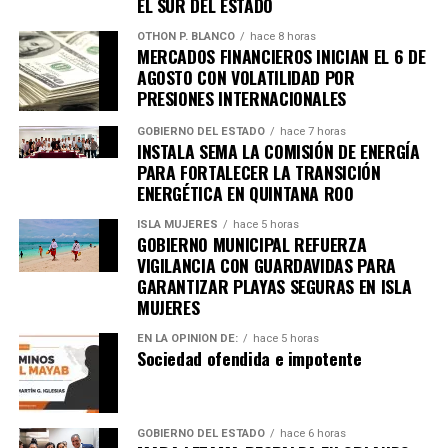
EL SUR DEL ESTADO
OTHON P. BLANCO
hace 8 horas
MERCADOS FINANCIEROS INICIAN EL 6 DE
AGOSTO CON VOLATILIDAD POR
PRESIONES INTERNACIONALES
GOBIERNO DEL ESTADO
hace 7 horas
INSTALA SEMA LA COMISIÓN DE ENERGÍA
PARA FORTALECER LA TRANSICIÓN
ENERGÉTICA EN QUINTANA ROO
ISLA MUJERES
hace 5 horas
GOBIERNO MUNICIPAL REFUERZA
VIGILANCIA CON GUARDAVIDAS PARA
GARANTIZAR PLAYAS SEGURAS EN ISLA
MUJERES
EN LA OPINIÓN DE:
hace 5 horas
Sociedad ofendida e impotente
Recibe las noticias al instante
Únete al canal oficial de WhatsApp de
GOBIERNO DEL ESTADO
hace 6 horas
Quinto Poder
y recibe las noticias más