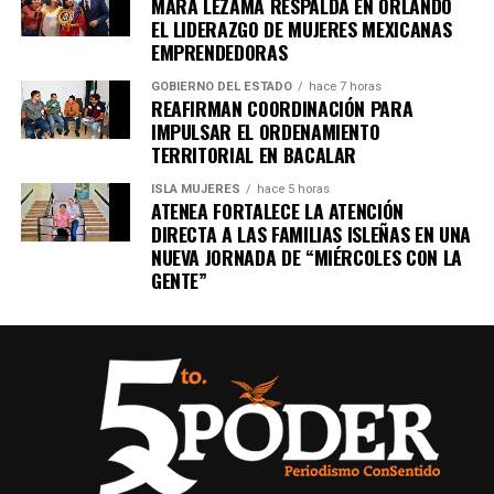
MARA LEZAMA RESPALDA EN ORLANDO
importantes de Quintana Roo directamente
EL LIDERAZGO DE MUJERES MEXICANAS
en tu teléfono.
EMPRENDEDORAS
GOBIERNO DEL ESTADO
hace 7 horas
REAFIRMAN COORDINACIÓN PARA
Unirme al canal de WhatsApp
IMPULSAR EL ORDENAMIENTO
TERRITORIAL EN BACALAR
ISLA MUJERES
hace 5 horas
ATENEA FORTALECE LA ATENCIÓN
DIRECTA A LAS FAMILIAS ISLEÑAS EN UNA
NUEVA JORNADA DE “MIÉRCOLES CON LA
GENTE”