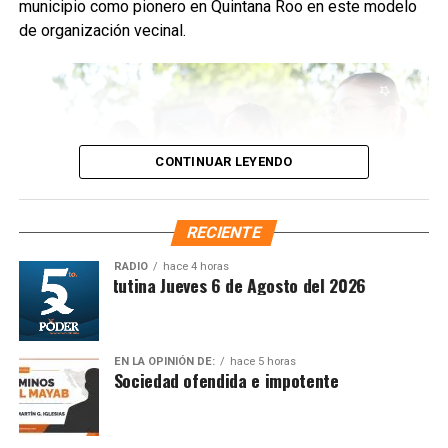
municipio como pionero en Quintana Roo en este modelo
Fuente: 5to Poder Agencia de Noticias
de organización vecinal.
CONTINUAR LEYENDO
RECIENTE
RADIO
hace 4 horas
Síntesis Matutina Jueves 6 de Agosto del 2026
Desde su implementación, los comités han permitido que
EN LA OPINIÓN DE:
hace 5 horas
Sociedad ofendida e impotente
las y los habitantes gestionen mejoras en temas
Recibe las noticias al instante
prioritarios como
servicios públicos
,
seguridad
, gestión
social y atención comunitaria. La estrategia comenzó en la
Únete al canal oficial de WhatsApp de