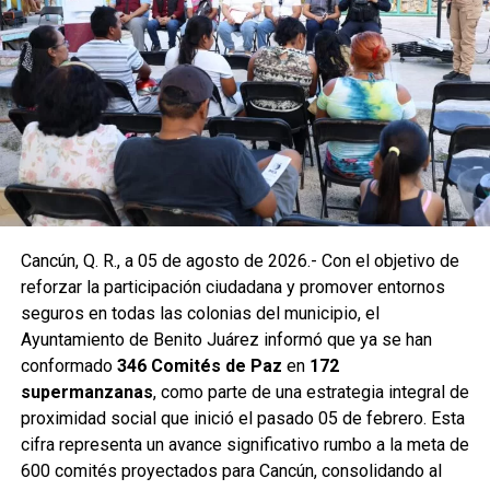
En la Supermanzana 200 se edificaron dos pozos sobre la
avenida Hacienda de Chunchucmil, mientras que en la
Supermanzana 201 se construyó uno más en la
intersección de las avenidas Hacienda de Chunchucmil y
Hacienda de la Ciénega. Estas acciones forman parte de
un programa mayor que incluye trabajos en las
supermanzanas 93, 94, 95, 96, 99, 100, 101, 102, 105, 251,
255 y 517.
Como parte de las labores permanentes de prevención,
Cancún, Q. R., a 05 de agosto de 2026.- Con el objetivo de
también se realizaron desazolves en pozos de absorción
reforzar la participación ciudadana y promover entornos
de las supermanzanas 213 y 235, donde personal de
seguros en todas las colonias del municipio, el
Servicios Públicos retiró basura vegetal, tierra y otros
Ayuntamiento de Benito Juárez informó que ya se han
desechos que obstruyen el flujo pluvial. En la
conformado
346 Comités de Paz
en
172
Supermanzana 235 se complementó la jornada con una
supermanzanas
, como parte de una estrategia integral de
brigada de descacharrización para evitar la formación de
proximidad social que inició el pasado 05 de febrero. Esta
basureros clandestinos y promover la correcta
cifra representa un avance significativo rumbo a la meta de
disposición de muebles, electrodomésticos y llantas.
600 comités proyectados para Cancún, consolidando al