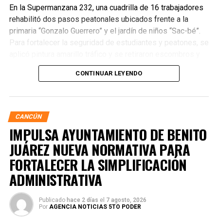
En la Supermanzana 232, una cuadrilla de 16 trabajadores
rehabilitó dos pasos peatonales ubicados frente a la
primaria “Gonzalo Guerrero” y el jardín de niños “Sac-bé”.
Para fortalecer la seguridad de estudiantes y peatones, se
aplicó pintura amarillo tráfico y se retiraron escombros y
residuos vegetales acumulados en la zona. Estas
CONTINUAR LEYENDO
acciones buscan garantizar entornos escolares más
seguros y funcionales.
CANCÚN
IMPULSA AYUNTAMIENTO DE BENITO
JUÁREZ NUEVA NORMATIVA PARA
FORTALECER LA SIMPLIFICACIÓN
ADMINISTRATIVA
Publicado
hace 2 días
el
7 agosto, 2026
Por
AGENCIA NOTICIAS 5TO PODER