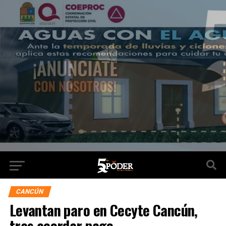
CANCÚN
Levantan paro en Cecyte Cancún,
tras acordar pago