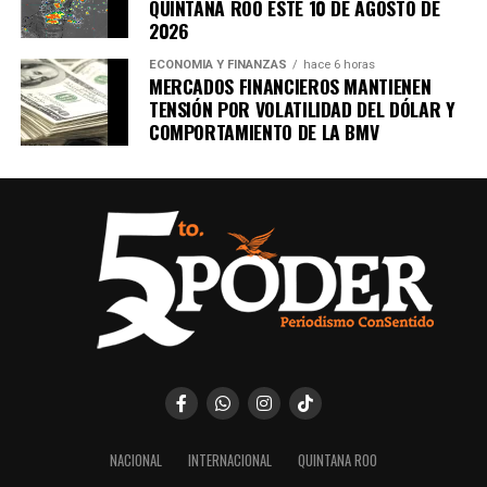
QUINTANA ROO ESTE 10 DE AGOSTO DE
2026
Recibe las noticias al instante
ECONOMÍA Y FINANZAS
hace 6 horas
MERCADOS FINANCIEROS MANTIENEN
TENSIÓN POR VOLATILIDAD DEL DÓLAR Y
Únete al canal oficial de WhatsApp de
COMPORTAMIENTO DE LA BMV
Quinto Poder
y recibe las noticias más
importantes de Quintana Roo directamente
en tu teléfono.
Unirme al canal de WhatsApp
NACIONAL
INTERNACIONAL
QUINTANA ROO