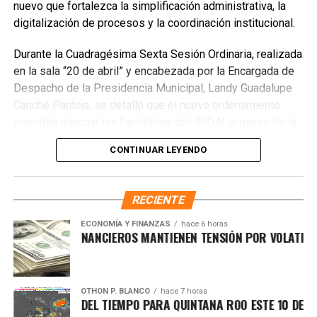
nuevo que fortalezca la simplificación administrativa, la
Finalmente, las Unidades Verdes de SIRESOL Cancún
digitalización de procesos y la coordinación institucional.
reforzarán la vigilancia para evitar que el área vuelva a
Durante la Cuadragésima Sexta Sesión Ordinaria, realizada
convertirse en punto de disposición ilegal de basura. El
en la sala “20 de abril” y encabezada por la Encargada de
Ayuntamiento exhortó a la ciudadanía a reportar estas
Despacho de la Presidencia Municipal, Landy Guadalupe
prácticas y sumarse al esfuerzo colectivo para mantener
Canché Pantoja, se detalló que el nuevo ordenamiento
un Cancún limpio y con prosperidad compartida.
permitirá adecuar las facultades del IMDAI al marco de la
Fuente: 5to Poder Agencia de Noticias
Ley Nacional para Eliminar Trámites Burocráticos
,
CONTINUAR LEYENDO
mediante la instauración de la Autoridad Municipal de
Simplificación y Digitalización. Con ello, se busca agilizar
trámites, reducir cargas administrativas y mejorar la
RECIENTE
atención ciudadana.
ECONOMÍA Y FINANZAS
hace 6 horas
MERCADOS FINANCIEROS MANTIENEN TENSIÓN POR VOLATILIDA
OTHON P. BLANCO
hace 7 horas
PRONÓSTICO DEL TIEMPO PARA QUINTANA ROO ESTE 10 DE AGO