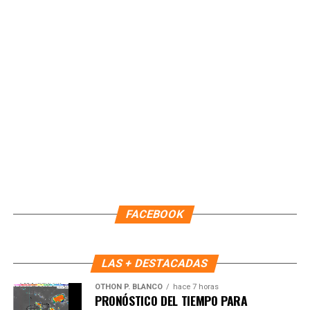
22:00 horas del 09 de agosto. Durante este periodo,
continuará como Encargada de Despacho la primera
regidora, Landy Guadalupe Canché Pantoja, garantizando la
continuidad administrativa del Ayuntamiento.
Fuente: 5to Poder Agencia de Noticias
FACEBOOK
LAS + DESTACADAS
OTHON P. BLANCO
hace 7 horas
PRONÓSTICO DEL TIEMPO PARA