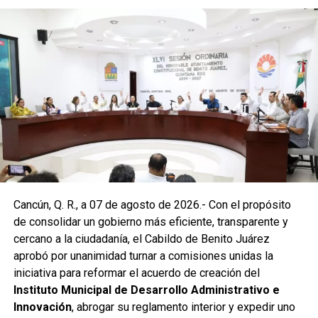
Posteriormente, en la Supermanzana 238, se atendió la
solicitud de vecinos mediante el desazolve de un pozo
pluvial localizado en el cruce de la Calle 53 con Calle 112.
Con apoyo de una máquina perforadora y una unidad
Vactor, se liberó el captador para prevenir
encharcamientos y mejorar el flujo hidráulico, lo que fue
reconocido por la comunidad como una respuesta
oportuna del gobierno municipal.
Las labores continuaron en la Supermanzana 236, donde
Cancún, Q. R., a 07 de agosto de 2026.- Con el propósito
se reconstruyó la losa de bóveda y se instaló una nueva
de consolidar un gobierno más eficiente, transparente y
rejilla en un pozo dañado por el tránsito de vehículos
cercano a la ciudadanía, el Cabildo de Benito Juárez
pesados. De manera simultánea, se recuperó un espacio
aprobó por unanimidad turnar a comisiones unidas la
público utilizado como basurero clandestino, del cual se
iniciativa para reformar el acuerdo de creación del
han retirado aproximadamente 150 toneladas de
Instituto Municipal de Desarrollo Administrativo e
escombros, cacharros y desechos vegetales. Se estima
Innovación
, abrogar su reglamento interior y expedir uno
que el saneamiento concluirá en dos días.