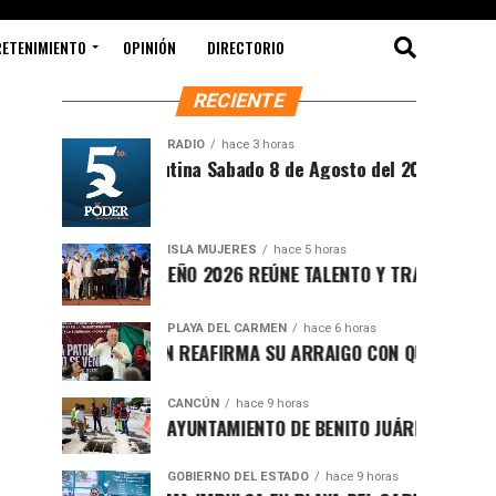
RETENIMIENTO
OPINIÓN
DIRECTORIO
RECIENTE
RADIO
hace 3 horas
Síntesis Matutina Sabado 8 de Agosto del 2026
ISLA MUJERES
hace 5 horas
CEVICHE ISLEÑO 2026 REÚNE TALENTO Y TRADICIÓN EN ISLA
PLAYA DEL CARMEN
hace 6 horas
RAFA MARÍN REAFIRMA SU ARRAIGO CON QUINTANA ROO Y 
CANCÚN
hace 9 horas
FORTALECE AYUNTAMIENTO DE BENITO JUÁREZ ACCIONES IN
GOBIERNO DEL ESTADO
hace 9 horas