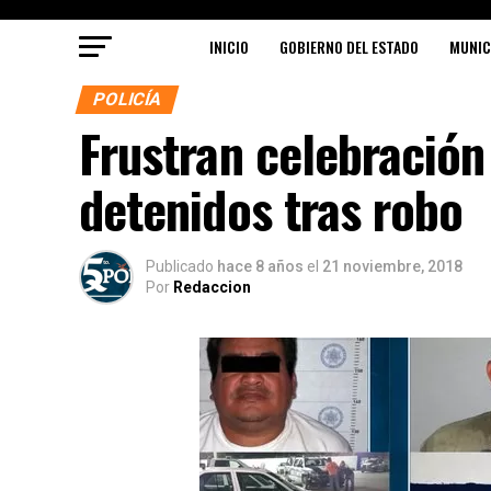
INICIO
GOBIERNO DEL ESTADO
MUNIC
POLICÍA
Frustran celebración
detenidos tras robo
Publicado
hace 8 años
el
21 noviembre, 2018
Por
Redaccion