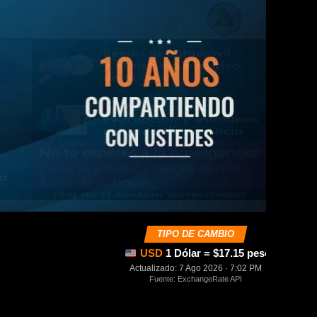
TIPO DE CAMBIO
USD
1 Dólar = $17.15 pesos mexica
Actualizado: 7 Ago 2026 · 7:02 PM
Fuente: ExchangeRate API