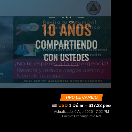
TIPO DE CAMBIO
USD
1 Dólar = $17.22 pesos mexica
Actualizado: 6 Ago 2026 · 7:02 PM
Fuente: ExchangeRate API