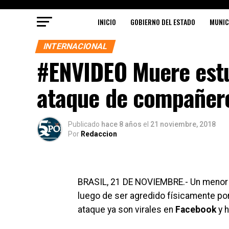
INICIO
GOBIERNO DEL ESTADO
MUNIC
INTERNACIONAL
#ENVIDEO Muere estu
ataque de compañero
Publicado
hace 8 años
el
21 noviembre, 2018
Por
Redaccion
BRASIL, 21 DE NOVIEMBRE.- Un menor d
luego de ser agredido físicamente po
ataque ya son virales en
Facebook
y 