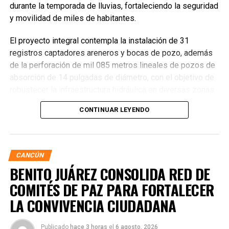
durante la temporada de lluvias, fortaleciendo la seguridad
y movilidad de miles de habitantes.
El proyecto integral contempla la instalación de 31
registros captadores areneros y bocas de pozo, además
de la perforación de mil 085 metros lineales de pozos de
absorción de 14 pulgadas de diámetro, con el objetivo de
robustecer la infraestructura hidráulica en diversas zonas
de la ciudad. La Encargada de Despacho de la Presidencia
CONTINUAR LEYENDO
Municipal, Landy Guadalupe Canché Pantoja, supervisó
personalmente los avances junto con autoridades de
Obras Públicas y Construcción, verificando la nivelación de
vialidades donde se colocó la nueva infraestructura.
CANCÚN
BENITO JUÁREZ CONSOLIDA RED DE
COMITÉS DE PAZ PARA FORTALECER
LA CONVIVENCIA CIUDADANA
Publicado
hace 3 horas
el
6 agosto, 2026