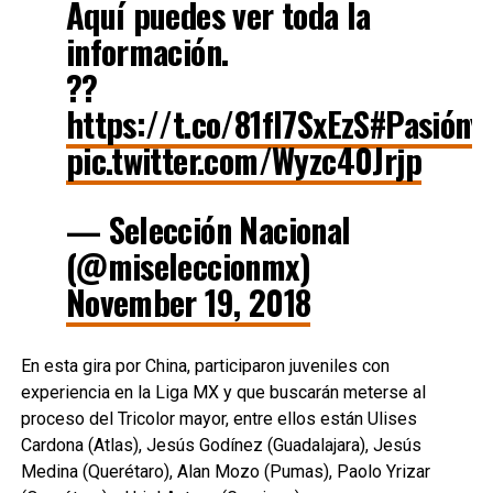
Aquí puedes ver toda la
información.
??
https://t.co/81fI7SxEzS
#Pasióny
pic.twitter.com/Wyzc40Jrjp
— Selección Nacional
(@miseleccionmx)
November 19, 2018
En esta gira por China, participaron juveniles con
experiencia en la Liga MX y que buscarán meterse al
proceso del Tricolor mayor, entre ellos están Ulises
Cardona (Atlas), Jesús Godínez (Guadalajara), Jesús
Medina (Querétaro), Alan Mozo (Pumas), Paolo Yrizar