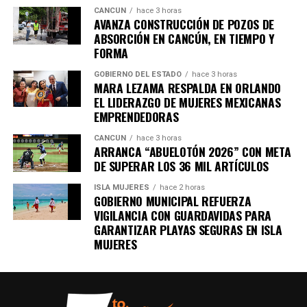
CANCÚN
hace 3 horas
AVANZA CONSTRUCCIÓN DE POZOS DE
ABSORCIÓN EN CANCÚN, EN TIEMPO Y
Recibe las noticias al instante
FORMA
GOBIERNO DEL ESTADO
hace 3 horas
Únete al canal oficial de WhatsApp de
MARA LEZAMA RESPALDA EN ORLANDO
Quinto Poder
y recibe las noticias más
EL LIDERAZGO DE MUJERES MEXICANAS
importantes de Quintana Roo directamente
EMPRENDEDORAS
en tu teléfono.
CANCÚN
hace 3 horas
ARRANCA “ABUELOTÓN 2026” CON META
DE SUPERAR LOS 36 MIL ARTÍCULOS
Unirme al canal de WhatsApp
ISLA MUJERES
hace 2 horas
GOBIERNO MUNICIPAL REFUERZA
VIGILANCIA CON GUARDAVIDAS PARA
GARANTIZAR PLAYAS SEGURAS EN ISLA
MUJERES