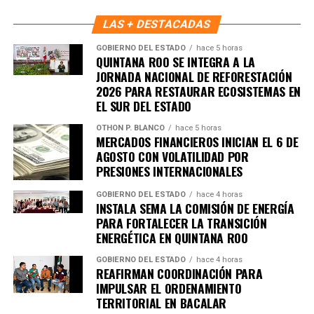
construcción de paz en cada supermanzana. Con ello,
Benito Juárez avanza hacia un modelo de convivencia
LAS + DESTACADAS
basado en la participación activa, el respeto y la
GOBIERNO DEL ESTADO
hace 5 horas
responsabilidad compartida.
QUINTANA ROO SE INTEGRA A LA
JORNADA NACIONAL DE REFORESTACIÓN
Fuente: 5to Poder Agencia de Noticias
2026 PARA RESTAURAR ECOSISTEMAS EN
EL SUR DEL ESTADO
OTHON P. BLANCO
hace 5 horas
MERCADOS FINANCIEROS INICIAN EL 6 DE
AGOSTO CON VOLATILIDAD POR
PRESIONES INTERNACIONALES
GOBIERNO DEL ESTADO
hace 4 horas
INSTALA SEMA LA COMISIÓN DE ENERGÍA
PARA FORTALECER LA TRANSICIÓN
ENERGÉTICA EN QUINTANA ROO
GOBIERNO DEL ESTADO
hace 4 horas
REAFIRMAN COORDINACIÓN PARA
IMPULSAR EL ORDENAMIENTO
TERRITORIAL EN BACALAR