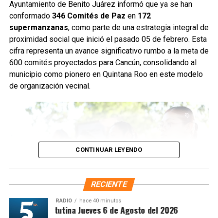
Servicios Públicos retiró basura vegetal, tierra y otros
Ayuntamiento de Benito Juárez informó que ya se han
desechos que obstruyen el flujo pluvial. En la
conformado
346 Comités de Paz
en
172
Supermanzana 235 se complementó la jornada con una
supermanzanas
, como parte de una estrategia integral de
brigada de descacharrización para evitar la formación de
proximidad social que inició el pasado 05 de febrero. Esta
basureros clandestinos y promover la correcta
cifra representa un avance significativo rumbo a la meta de
disposición de muebles, electrodomésticos y llantas.
600 comités proyectados para Cancún, consolidando al
municipio como pionero en Quintana Roo en este modelo
Fuente: 5to Poder Agencia de Noticias
de organización vecinal.
CONTINUAR LEYENDO
RECIENTE
RADIO
hace 40 minutos
Síntesis Matutina Jueves 6 de Agosto del 2026