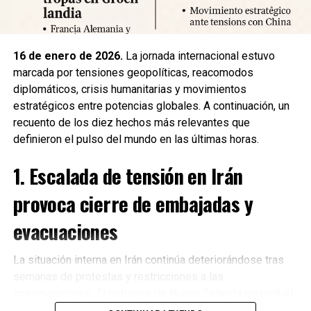
Fuente: 5to Poder Agencia de Noticias
16 de enero de 2026.
La jornada internacional estuvo
marcada por tensiones geopolíticas, reacomodos
diplomáticos, crisis humanitarias y movimientos
estratégicos entre potencias globales. A continuación, un
recuento de los diez hechos más relevantes que
definieron el pulso del mundo en las últimas horas.
1. Escalada de tensión en Irán
provoca cierre de embajadas y
evacuaciones
La situación interna en Irán continúa deteriorándose tras
semanas de protestas y restricciones a las
Recibe las noticias al instante
comunicaciones. El gobierno de Nueva Zelanda anunció el
cierre de su embajada en Teherán
y la evacuación