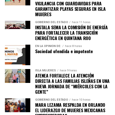
100 fallecidos y miles de viviendas destruidas. Equipos
VIGILANCIA CON GUARDAVIDAS PARA
de rescate continúan trabajando en zonas incomunicadas.
GARANTIZAR PLAYAS SEGURAS EN ISLA
MUJERES
7. Uganda vive jornada violenta tras
GOBIERNO DEL ESTADO
hace 11 horas
INSTALA SEMA LA COMISIÓN DE ENERGÍA
arresto de Bobi Wine
PARA FORTALECER LA TRANSICIÓN
ENERGÉTICA EN QUINTANA ROO
Al menos siete personas murieron en enfrentamientos
EN LA OPINIÓN DE:
hace 8 horas
entre manifestantes y fuerzas de seguridad luego de la
Sociedad ofendida e impotente
detención del líder opositor
Bobi Wine
, trasladado en
helicóptero a un destino no revelado. Organizaciones
internacionales expresaron preocupación por el clima
ISLA MUJERES
hace 9 horas
electoral.
ATENEA FORTALECE LA ATENCIÓN
DIRECTA A LAS FAMILIAS ISLEÑAS EN UNA
8. Expresidente surcoreano Yoon
NUEVA JORNADA DE “MIÉRCOLES CON LA
GENTE”
Suk Yeol es condenado a cinco años
GOBIERNO DEL ESTADO
hace 10 horas
MARA LEZAMA RESPALDA EN ORLANDO
Un tribunal de Corea del Sur sentenció al exmandatario a
EL LIDERAZGO DE MUJERES MEXICANAS
cinco años de prisión
por obstrucción de justicia