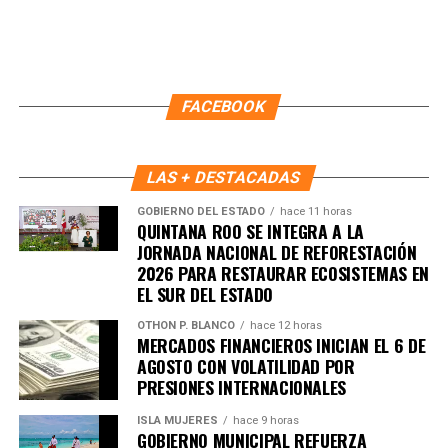
influencia en la región, clave para rutas marítimas y
recursos naturales.
5. UE y Mercosur ultiman detalles
FACEBOOK
para firmar acuerdo histórico
Representantes de Brasil, Argentina, Paraguay y Uruguay
LAS + DESTACADAS
se reunieron con autoridades europeas para cerrar los
GOBIERNO DEL ESTADO
hace 11 horas
últimos puntos del
acuerdo comercial UE–Mercosur
,
QUINTANA ROO SE INTEGRA A LA
cuya firma está prevista para mañana. El pacto es
JORNADA NACIONAL DE REFORESTACIÓN
2026 PARA RESTAURAR ECOSISTEMAS EN
considerado uno de los más amplios de la última década.
EL SUR DEL ESTADO
6. Inundaciones dejan más de cien
OTHON P. BLANCO
hace 12 horas
MERCADOS FINANCIEROS INICIAN EL 6 DE
muertos en el sur de África
AGOSTO CON VOLATILIDAD POR
PRESIONES INTERNACIONALES
Lluvias torrenciales provocaron
inundaciones severas
ISLA MUJERES
hace 9 horas
en Mozambique, Sudáfrica y Zimbabue, dejando más de
GOBIERNO MUNICIPAL REFUERZA