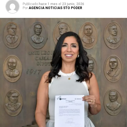
Publicado
hace 1 mes
el
23 junio, 2026
Por
AGENCIA NOTICIAS 5TO PODER
Durante su encargo en la Cámara Alta, Gino Segura centró
su agenda legislativa en iniciativas orientadas a
robustecer el desarrollo económico, la sustentabilidad
turística y la equidad social. Sin embargo, enfatizó que la
coyuntura actual exige priorizar la organización comunitaria
para asegurar la continuidad del proyecto político en la
región sureste del país.
Con esta determinación, el senador abre una etapa
decisiva en su trayectoria pública, apostando por una
estrategia de cercanía ciudadana. Su retorno a Quintana
Roo busca garantizar la cohesión de las estructuras de
izquierda de cara a los próximos retos políticos. El relevo
institucional se procesará conforme a los tiempos legales