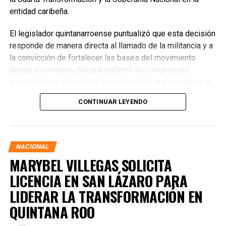
entidad caribeña.
El legislador quintanarroense puntualizó que esta decisión
responde de manera directa al llamado de la militancia y a
la convicción de fortalecer las bases del movimiento
desde el territorio. Segura reafirmó su compromiso
irrestricto con el proyecto transformador que encabeza la
presidenta de la República, Claudia Sheinbaum Pardo,
CONTINUAR LEYENDO
asegurando que la consolidación del bienestar social
demanda un despliegue operativo de tiempo completo
junto a las familias de su estado natal.
NACIONAL
MARYBEL VILLEGAS SOLICITA
LICENCIA EN SAN LÁZARO PARA
LIDERAR LA TRANSFORMACIÓN EN
QUINTANA ROO