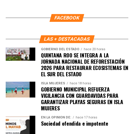
entre autoridades y ciudadanía, permitiendo respuestas
más rápidas y una coordinación efectiva que impulsa la
construcción de paz en cada supermanzana. Con ello,
FACEBOOK
Benito Juárez avanza hacia un modelo de convivencia
basado en la participación activa, el respeto y la
responsabilidad compartida.
LAS + DESTACADAS
GOBIERNO DEL ESTADO
hace 20 horas
Fuente: 5to Poder Agencia de Noticias
QUINTANA ROO SE INTEGRA A LA
JORNADA NACIONAL DE REFORESTACIÓN
2026 PARA RESTAURAR ECOSISTEMAS EN
EL SUR DEL ESTADO
ISLA MUJERES
hace 18 horas
GOBIERNO MUNICIPAL REFUERZA
VIGILANCIA CON GUARDAVIDAS PARA
GARANTIZAR PLAYAS SEGURAS EN ISLA
MUJERES
EN LA OPINIÓN DE:
hace 17 horas
Sociedad ofendida e impotente