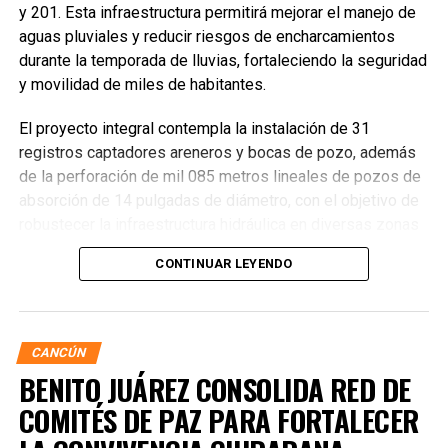
y 201. Esta infraestructura permitirá mejorar el manejo de
aguas pluviales y reducir riesgos de encharcamientos
durante la temporada de lluvias, fortaleciendo la seguridad
y movilidad de miles de habitantes.
El proyecto integral contempla la instalación de 31
registros captadores areneros y bocas de pozo, además
de la perforación de mil 085 metros lineales de pozos de
absorción de 14 pulgadas de diámetro, con el objetivo de
robustecer la infraestructura hidráulica en diversas zonas
de la ciudad. La Encargada de Despacho de la Presidencia
CONTINUAR LEYENDO
Municipal, Landy Guadalupe Canché Pantoja, supervisó
personalmente los avances junto con autoridades de
Obras Públicas y Construcción, verificando la nivelación de
vialidades donde se colocó la nueva infraestructura.
CANCÚN
BENITO JUÁREZ CONSOLIDA RED DE
COMITÉS DE PAZ PARA FORTALECER