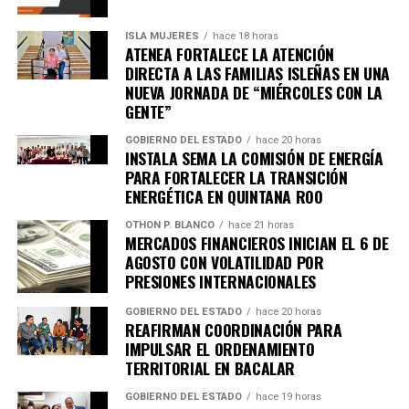
ISLA MUJERES
hace 18 horas
ATENEA FORTALECE LA ATENCIÓN
DIRECTA A LAS FAMILIAS ISLEÑAS EN UNA
NUEVA JORNADA DE “MIÉRCOLES CON LA
Recibe las noticias al instante
GENTE”
GOBIERNO DEL ESTADO
hace 20 horas
Únete al canal oficial de WhatsApp de
INSTALA SEMA LA COMISIÓN DE ENERGÍA
Quinto Poder
y recibe las noticias más
PARA FORTALECER LA TRANSICIÓN
importantes de Quintana Roo directamente
ENERGÉTICA EN QUINTANA ROO
en tu teléfono.
OTHON P. BLANCO
hace 21 horas
MERCADOS FINANCIEROS INICIAN EL 6 DE
AGOSTO CON VOLATILIDAD POR
Unirme al canal de WhatsApp
PRESIONES INTERNACIONALES
GOBIERNO DEL ESTADO
hace 20 horas
REAFIRMAN COORDINACIÓN PARA
IMPULSAR EL ORDENAMIENTO
TERRITORIAL EN BACALAR
GOBIERNO DEL ESTADO
hace 19 horas