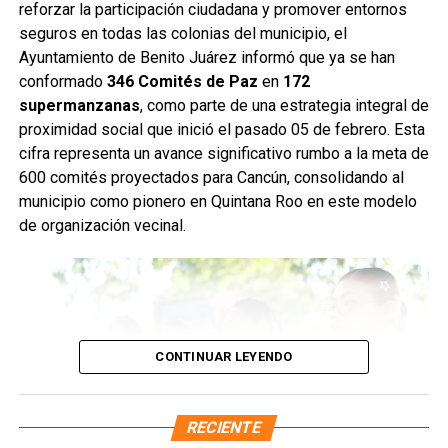
también se realizaron desazolves en pozos de absorción
reforzar la participación ciudadana y promover entornos
de las supermanzanas 213 y 235, donde personal de
seguros en todas las colonias del municipio, el
Servicios Públicos retiró basura vegetal, tierra y otros
Ayuntamiento de Benito Juárez informó que ya se han
desechos que obstruyen el flujo pluvial. En la
conformado
346 Comités de Paz
en
172
Supermanzana 235 se complementó la jornada con una
supermanzanas
, como parte de una estrategia integral de
brigada de descacharrización para evitar la formación de
proximidad social que inició el pasado 05 de febrero. Esta
basureros clandestinos y promover la correcta
cifra representa un avance significativo rumbo a la meta de
disposición de muebles, electrodomésticos y llantas.
600 comités proyectados para Cancún, consolidando al
municipio como pionero en Quintana Roo en este modelo
Fuente: 5to Poder Agencia de Noticias
de organización vecinal.
CONTINUAR LEYENDO
RECIENTE