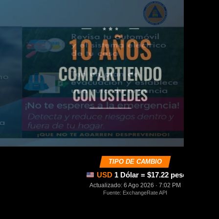
TIPO DE CAMBIO
USD
1 Dólar = $17.22 pesos mexica
Actualizado: 6 Ago 2026 · 7:02 PM
Fuente: ExchangeRate API