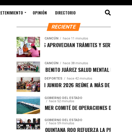
RETENIMIENTO
OPINIÓN
DIRECTORIO
RECIENTE
CANCÚN
hace 11 minutos
CANCUNENSES APROVECHAN TRÁMITES Y SERVICIOS DEL “DÍA 
CANCÚN
hace 38 minutos
PRIORIZA DIF BENITO JUÁREZ SALUD MENTAL DE PERSONAS C
DEPORTES
hace 42 minutos
COPA CANCÚN JUNIOR 2026 REÚNE A MÁS DE 160 EQUIPOS EN 
GOBIERNO DEL ESTADO
hace 52 minutos
INSTALAN PRIMER COMITÉ DE OPERACIONES DEL MUELLE DE 
GOBIERNO DEL ESTADO
hace 59 minutos
GOBIERNO DE QUINTANA ROO REFUERZA LA PREVENCIÓN DE L