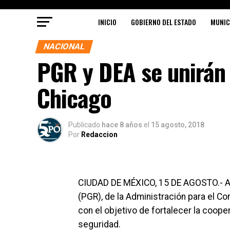
INICIO
GOBIERNO DEL ESTADO
MUNIC
NACIONAL
PGR y DEA se unirán 
Chicago
Publicado
hace 8 años
el
15 agosto, 2018
Por
Redaccion
CIUDAD DE MÉXICO, 15 DE AGOSTO.- Aut
(PGR), de la Administración para el Con
con el objetivo de fortalecer la coop
seguridad.