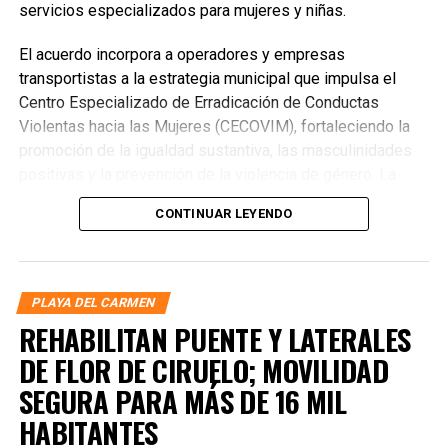
servicios especializados para mujeres y niñas.
El acuerdo incorpora a operadores y empresas
transportistas a la estrategia municipal que impulsa el
Centro Especializado de Erradicación de Conductas
Violentas hacia las Mujeres (CECOVIM), fortaleciendo la
promoción de la igualdad sustantiva, las masculinidades
positivas y la prevención de la violencia de género. La
alcaldesa destacó que la construcción de una ciudad
CONTINUAR LEYENDO
segura requiere la participación activa de todos los
sectores sociales, reconociendo la disposición del gremio
transportista para convertirse en un canal permanente de
sensibilización para miles de usuarios.
PLAYA DEL CARMEN
REHABILITAN PUENTE Y LATERALES
DE FLOR DE CIRUELO; MOVILIDAD
SEGURA PARA MÁS DE 16 MIL
HABITANTES