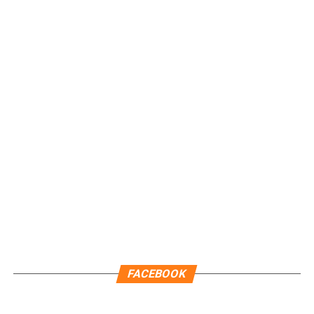
Recibe las noticias al instante
Únete al canal oficial de WhatsApp de
Quinto Poder
y recibe las noticias más
importantes de Quintana Roo directamente
en tu teléfono.
FACEBOOK
Unirme al canal de WhatsApp