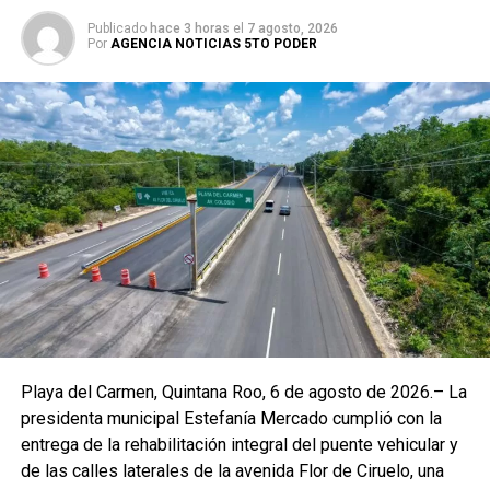
Publicado
hace 3 horas
el
7 agosto, 2026
Por
AGENCIA NOTICIAS 5TO PODER
La campaña contempla la colocación de material
informativo en unidades de transporte público y de
personal, con mensajes sobre los derechos de las
mujeres, los Puntos Violeta, la atención jurídica y
psicológica disponible, así como los servicios
municipales para víctimas de violencia. Con esta acción,
se estima que más de 30 mil personas recibirán
diariamente información preventiva en las principales
vialidades de Playa del Carmen.
Playa del Carmen, Quintana Roo, 6 de agosto de 2026.– La
presidenta municipal Estefanía Mercado cumplió con la
En la firma participaron autoridades municipales y
entrega de la rehabilitación integral del puente vehicular y
representantes de diversas agrupaciones transportistas,
de las calles laterales de la avenida Flor de Ciruelo, una