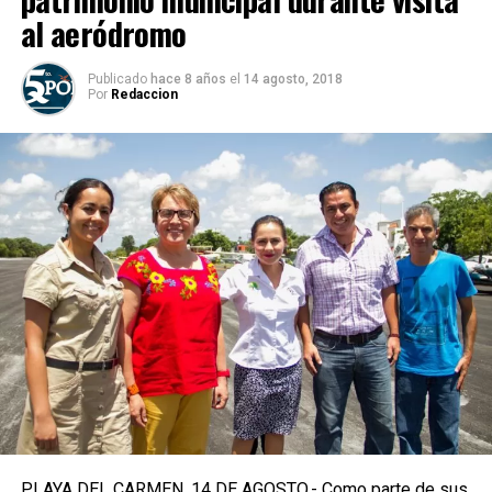
al aeródromo
Publicado
hace 8 años
el
14 agosto, 2018
Por
Redaccion
PLAYA DEL CARMEN, 14 DE AGOSTO.- Como parte de sus