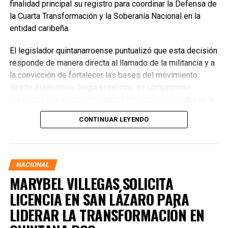
finalidad principal su registro para coordinar la Defensa de
la Cuarta Transformación y la Soberanía Nacional en la
entidad caribeña.
El legislador quintanarroense puntualizó que esta decisión
responde de manera directa al llamado de la militancia y a
la convicción de fortalecer las bases del movimiento
desde el territorio. Segura reafirmó su compromiso
irrestricto con el proyecto transformador que encabeza la
presidenta de la República, Claudia Sheinbaum Pardo,
CONTINUAR LEYENDO
asegurando que la consolidación del bienestar social
demanda un despliegue operativo de tiempo completo
junto a las familias de su estado natal.
NACIONAL
MARYBEL VILLEGAS SOLICITA
LICENCIA EN SAN LÁZARO PARA
LIDERAR LA TRANSFORMACIÓN EN