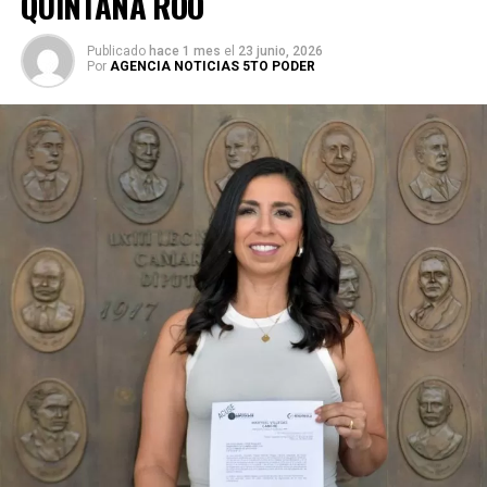
QUINTANA ROO
Publicado
hace 1 mes
el
23 junio, 2026
Por
AGENCIA NOTICIAS 5TO PODER
Durante su encargo en la Cámara Alta, Gino Segura centró
su agenda legislativa en iniciativas orientadas a
robustecer el desarrollo económico, la sustentabilidad
turística y la equidad social. Sin embargo, enfatizó que la
coyuntura actual exige priorizar la organización comunitaria
para asegurar la continuidad del proyecto político en la
región sureste del país.
Con esta determinación, el senador abre una etapa
decisiva en su trayectoria pública, apostando por una
estrategia de cercanía ciudadana. Su retorno a Quintana
Roo busca garantizar la cohesión de las estructuras de
izquierda de cara a los próximos retos políticos. El relevo