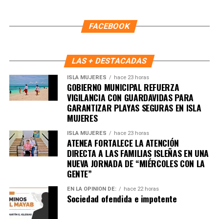
FACEBOOK
LAS + DESTACADAS
ISLA MUJERES
hace 23 horas
GOBIERNO MUNICIPAL REFUERZA
VIGILANCIA CON GUARDAVIDAS PARA
GARANTIZAR PLAYAS SEGURAS EN ISLA
MUJERES
ISLA MUJERES
hace 23 horas
ATENEA FORTALECE LA ATENCIÓN
DIRECTA A LAS FAMILIAS ISLEÑAS EN UNA
NUEVA JORNADA DE “MIÉRCOLES CON LA
GENTE”
Recibe las noticias al instante
EN LA OPINIÓN DE:
hace 22 horas
Únete al canal oficial de WhatsApp de
Sociedad ofendida e impotente
Quinto Poder
y recibe las noticias más