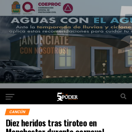
CANCÚN
Diez heridos tras tiroteo en
Manchester durante carnaval