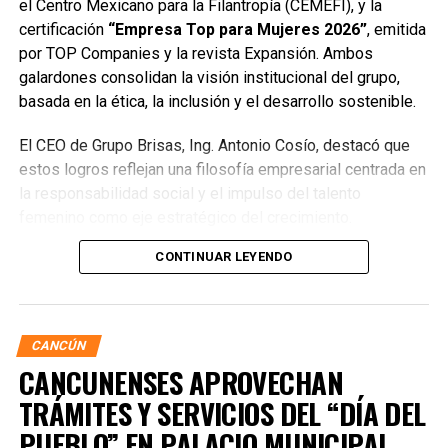
el Centro Mexicano para la Filantropía (CEMEFI), y la
certificación
“Empresa Top para Mujeres 2026”
, emitida
por TOP Companies y la revista Expansión. Ambos
galardones consolidan la visión institucional del grupo,
basada en la ética, la inclusión y el desarrollo sostenible.
El CEO de Grupo Brisas, Ing. Antonio Cosío, destacó que
estos logros reflejan una filosofía empresarial centrada en
la responsabilidad social y el impulso del talento
femenino como eje estratégico del crecimiento.
Actualmente, el grupo cuenta con una plantilla de 3,400
CONTINUAR LEYENDO
colaboradores, de los cuales el 43.5% son mujeres, cifra
que respalda su compromiso con la igualdad de
oportunidades y la construcción de entornos laborales
seguros, equitativos y con posibilidades reales de
CANCÚN
desarrollo.
CANCUNENSES APROVECHAN
TRÁMITES Y SERVICIOS DEL “DÍA DEL
El área de Recursos Humanos ha sido clave en la
implementación de políticas que fortalecen la calidad de
PUEBLO” EN PALACIO MUNICIPAL