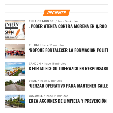
Municipal, Landy Guadalupe Canché Pantoja
, en
audiencias ciudadanas privadas que permitieron brindar
RECIENTE
orientación inmediata, seguimiento a gestiones complejas
y atención a necesidades específicas de sus entornos
EN LA OPINIÓN DE:
hace 5 minutos
LUCHA POR EL PODER ATENTA CONTRA MORENA EN Q.ROO
vecinales.
TULUM
hace 11 minutos
HUGO ALDAY PROPONE FORTALECER LA FORMACIÓN POLÍTICA CON
CANCÚN
hace 18 minutos
GRUPO BRISAS FORTALECE SU LIDERAZGO EN RESPONSABILIDAD 
VIRAL
hace 27 minutos
BRIGADAS REFUERZAN OPERATIVO PARA MANTENER CALLES TRAN
COZUMEL
hace 34 minutos
CHACÓN REFUERZA ACCIONES DE LIMPIEZA Y PREVENCIÓN EN LA
El personal de la Dirección de Atención Ciudadana recordó
que entre los trámites más solicitados se encuentran