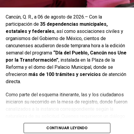
Cancún, Q. R., a 06 de agosto de 2026.– Con la
Recibe las noticias al instante
participación de
35 dependencias municipales,
estatales y federales
, así como asociaciones civiles y
Únete al canal oficial de WhatsApp de
organismos del Gobierno de México, cientos de
Quinto Poder
y recibe las noticias más
cancunenses acudieron desde temprana hora a la edición
importantes de Quintana Roo directamente
semanal del programa
“Día del Pueblo, Cancún nos Une
en tu teléfono.
por la Transformación”
, instalada en la Plaza de la
Reforma y el domo del Palacio Municipal, donde se
Unirme al canal de WhatsApp
ofrecieron
más de 100 trámites y servicios
de atención
directa.
Como parte del esquema itinerante, las y los ciudadanos
iniciaron su recorrido en la mesa de registro, donde fueron
canalizados a la instancia correspondiente según la
naturaleza de su solicitud. Quienes requirieron un diálogo
directo con la autoridad fueron atendidos personalmente
CONTINUAR LEYENDO
por la
Encargada de Despacho de la Presidencia