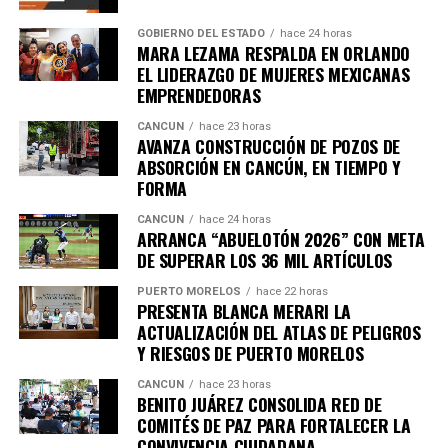
importantes de Quintana Roo directamente
en tu teléfono.
GOBIERNO DEL ESTADO
hace 24 horas
MARA LEZAMA RESPALDA EN ORLANDO
EL LIDERAZGO DE MUJERES MEXICANAS
Unirme al canal de WhatsApp
EMPRENDEDORAS
CANCÚN
hace 23 horas
AVANZA CONSTRUCCIÓN DE POZOS DE
ABSORCIÓN EN CANCÚN, EN TIEMPO Y
FORMA
CANCÚN
hace 24 horas
ARRANCA “ABUELOTÓN 2026” CON META
DE SUPERAR LOS 36 MIL ARTÍCULOS
PUERTO MORELOS
hace 22 horas
PRESENTA BLANCA MERARI LA
ACTUALIZACIÓN DEL ATLAS DE PELIGROS
Y RIESGOS DE PUERTO MORELOS
CANCÚN
hace 23 horas
BENITO JUÁREZ CONSOLIDA RED DE
COMITÉS DE PAZ PARA FORTALECER LA
CONVIVENCIA CIUDADANA