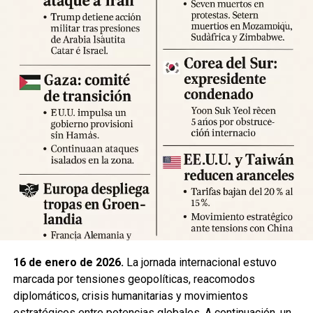
Expertos advierten sobre la posibilidad de réplicas
significativas y llaman a mantener la calma y preparar
suministros básicos. Las autoridades locales han
habilitado centros de atención para damnificados y piden a
la ciudadanía priorizar la seguridad y la cooperación con
los equipos de respuesta.
Fuente: 5to Poder Agencia de Noticias
16 de enero de 2026.
La jornada internacional estuvo
marcada por tensiones geopolíticas, reacomodos
diplomáticos, crisis humanitarias y movimientos
estratégicos entre potencias globales. A continuación, un