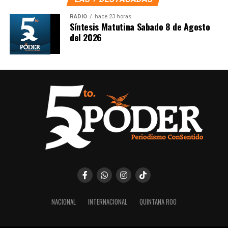
Representantes de Brasil, Argentina, Paraguay y Uruguay
RADIO
hace 23 horas
se reunieron con autoridades europeas para cerrar los
Síntesis Matutina Sabado 8 de Agosto
del 2026
últimos puntos del
acuerdo comercial UE–Mercosur
,
cuya firma está prevista para mañana. El pacto es
considerado uno de los más amplios de la última década.
6. Inundaciones dejan más de cien
muertos en el sur de África
Lluvias torrenciales provocaron
inundaciones severas
en Mozambique, Sudáfrica y Zimbabue, dejando más de
100 fallecidos y miles de viviendas destruidas. Equipos
de rescate continúan trabajando en zonas incomunicadas.
7. Uganda vive jornada violenta tras
NACIONAL
INTERNACIONAL
QUINTANA ROO
arresto de Bobi Wine