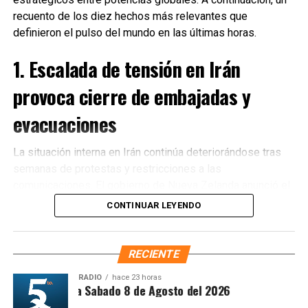
recuento de los diez hechos más relevantes que
definieron el pulso del mundo en las últimas horas.
1. Escalada de tensión en Irán
provoca cierre de embajadas y
evacuaciones
La situación interna en Irán continúa deteriorándose tras
semanas de protestas y restricciones a las
Recibe las noticias al instante
comunicaciones. El gobierno de Nueva Zelanda anunció el
cierre de su embajada en Teherán
y la evacuación
CONTINUAR LEYENDO
Únete al canal oficial de WhatsApp de
inmediata de su personal diplomático ante el incremento
Quinto Poder
y recibe las noticias más
de riesgos para la seguridad. Diversos países
importantes de Quintana Roo directamente
occidentales reiteraron llamados a sus ciudadanos para
RECIENTE
en tu teléfono.
abandonar el territorio iraní.
RADIO
hace 23 horas
ntesis Matutina Sabado 8 de Agosto del 2026
2. Estados Unidos pospone ataque
Unirme al canal de WhatsApp