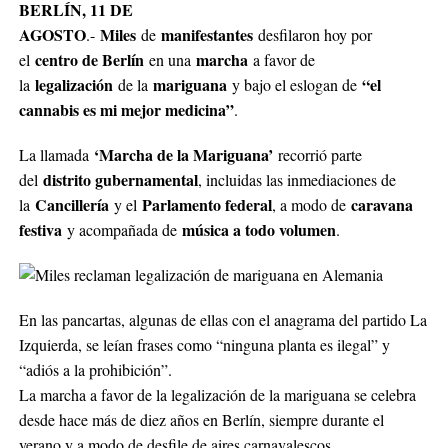
BERLÍN, 11 DE
AGOSTO
Miles
manifestantes
.-
de
desfilaron hoy por
centro de Berlín
marcha
el
en una
a favor de
legalización
mariguana
“el
la
de la
y bajo el eslogan de
cannabis es mi mejor medicina”
.
‘Marcha de la Mariguana’
La llamada
recorrió parte
distrito gubernamental
del
, incluidas las inmediaciones de
Cancillería
Parlamento federal
caravana
la
y el
, a modo de
festiva
música a todo volumen
y acompañada de
.
En las pancartas, algunas de ellas con el anagrama del partido La
Izquierda, se leían frases como “ninguna planta es ilegal” y
“adiós a la prohibición”.
La marcha a favor de la legalización de la mariguana se celebra
desde hace más de diez años en Berlín, siempre durante el
verano y a modo de desfile de aires carnavalescos.