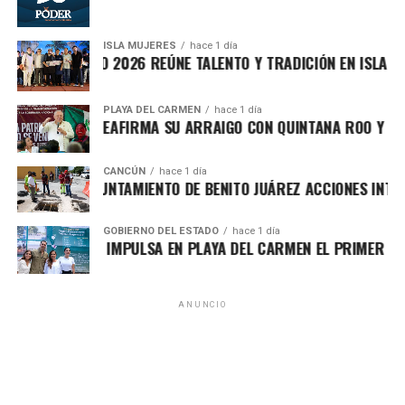
contra Irán tras presiones
ISLA MUJERES
hace 1 día
regionales
VICHE ISLEÑO 2026 REÚNE TALENTO Y TRADICIÓN EN ISLA MUJE
Fuentes diplomáticas señalaron que el presidente de
PLAYA DEL CARMEN
hace 1 día
AFA MARÍN REAFIRMA SU ARRAIGO CON QUINTANA ROO Y LLAMA
Estados Unidos decidió
aplazar una acción militar
contra Irán luego de recibir presiones de Arabia Saudita,
Catar e Israel, quienes advirtieron sobre el riesgo de una
CANCÚN
hace 1 día
ORTALECE AYUNTAMIENTO DE BENITO JUÁREZ ACCIONES INTEGRA
escalada regional. Washington evalúa nuevas sanciones
dirigidas a altos funcionarios iraníes.
GOBIERNO DEL ESTADO
hace 1 día
ARA LEZAMA IMPULSA EN PLAYA DEL CARMEN EL PRIMER CENTR
3. Avanza plan internacional para la
transición política en Gaza
ANUNCIO
Como parte de la segunda fase del plan impulsado por
Estados Unidos, se anunció la conformación de un
comité
palestino de transición
integrado por tecnócratas y sin
participación de Hamás. El objetivo es establecer una