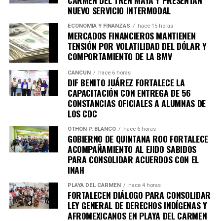
arresto de Bobi Wine
NUEVO SERVICIO INTERMODAL
ECONOMÍA Y FINANZAS
hace 15 horas
MERCADOS FINANCIEROS MANTIENEN
Al menos siete personas murieron en enfrentamientos
TENSIÓN POR VOLATILIDAD DEL DÓLAR Y
entre manifestantes y fuerzas de seguridad luego de la
COMPORTAMIENTO DE LA BMV
detención del líder opositor
Bobi Wine
, trasladado en
helicóptero a un destino no revelado. Organizaciones
CANCÚN
hace 6 horas
DIF BENITO JUÁREZ FORTALECE LA
internacionales expresaron preocupación por el clima
CAPACITACIÓN CON ENTREGA DE 56
electoral.
CONSTANCIAS OFICIALES A ALUMNAS DE
LOS CDC
8. Expresidente surcoreano Yoon
OTHON P. BLANCO
hace 6 horas
Suk Yeol es condenado a cinco años
GOBIERNO DE QUINTANA ROO FORTALECE
ACOMPAÑAMIENTO AL EJIDO SABIDOS
PARA CONSOLIDAR ACUERDOS CON EL
Un tribunal de Corea del Sur sentenció al exmandatario a
INAH
cinco años de prisión
por obstrucción de justicia
relacionada con la declaración de ley marcial en 2024. La
PLAYA DEL CARMEN
hace 4 horas
FORTALECEN DIÁLOGO PARA CONSOLIDAR
defensa anunció que apelará el fallo.
LEY GENERAL DE DERECHOS INDÍGENAS Y
AFROMEXICANOS EN PLAYA DEL CARMEN
9. Canadá y China firman acuerdo