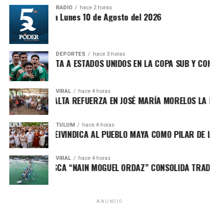
abandonar el territorio iraní.
RADIO
hace 2 horas
ntesis Matutina Lunes 10 de Agosto del 2026
2. Estados Unidos pospone ataque
Unirme al canal de WhatsApp
contra Irán tras presiones
DEPORTES
hace 3 horas
regionales
ÉXICO DERROTA A ESTADOS UNIDOS EN LA COPA SUB Y CONFIRM
Fuentes diplomáticas señalaron que el presidente de
VIRAL
hace 4 horas
Estados Unidos decidió
aplazar una acción militar
NA PATY PERALTA REFUERZA EN JOSÉ MARÍA MORELOS LA DEFEN
contra Irán luego de recibir presiones de Arabia Saudita,
Catar e Israel, quienes advirtieron sobre el riesgo de una
TULUM
hace 4 horas
AFA MARÍN REIVINDICA AL PUEBLO MAYA COMO PILAR DE LA SO
escalada regional. Washington evalúa nuevas sanciones
dirigidas a altos funcionarios iraníes.
VIRAL
hace 4 horas
3. Avanza plan internacional para la
ORNEO DE PESCA “NAIN MOGUEL ORDAZ” CONSOLIDA TRADICIÓN
transición política en Gaza
ANUNCIO
Como parte de la segunda fase del plan impulsado por