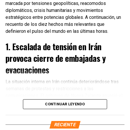
marcada por tensiones geopolíticas, reacomodos
diplomáticos, crisis humanitarias y movimientos
estratégicos entre potencias globales. A continuación, un
recuento de los diez hechos más relevantes que
definieron el pulso del mundo en las últimas horas.
1. Escalada de tensión en Irán
provoca cierre de embajadas y
evacuaciones
La situación interna en Irán continúa deteriorándose tras
semanas de protestas y restricciones a las
Recibe las noticias al instante
comunicaciones. El gobierno de Nueva Zelanda anunció el
cierre de su embajada en Teherán
y la evacuación
CONTINUAR LEYENDO
Únete al canal oficial de WhatsApp de
inmediata de su personal diplomático ante el incremento
Quinto Poder
y recibe las noticias más
de riesgos para la seguridad. Diversos países
importantes de Quintana Roo directamente
occidentales reiteraron llamados a sus ciudadanos para
RECIENTE
en tu teléfono.