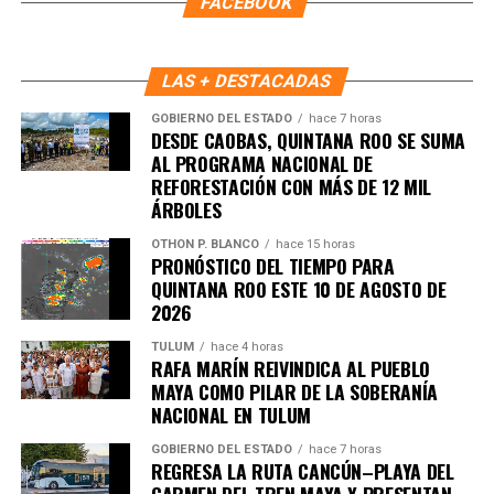
FACEBOOK
para firmar acuerdo histórico
LAS + DESTACADAS
Representantes de Brasil, Argentina, Paraguay y Uruguay
se reunieron con autoridades europeas para cerrar los
GOBIERNO DEL ESTADO
hace 7 horas
DESDE CAOBAS, QUINTANA ROO SE SUMA
últimos puntos del
acuerdo comercial UE–Mercosur
,
AL PROGRAMA NACIONAL DE
cuya firma está prevista para mañana. El pacto es
REFORESTACIÓN CON MÁS DE 12 MIL
considerado uno de los más amplios de la última década.
ÁRBOLES
6. Inundaciones dejan más de cien
OTHON P. BLANCO
hace 15 horas
PRONÓSTICO DEL TIEMPO PARA
QUINTANA ROO ESTE 10 DE AGOSTO DE
muertos en el sur de África
2026
Lluvias torrenciales provocaron
inundaciones severas
TULUM
hace 4 horas
RAFA MARÍN REIVINDICA AL PUEBLO
en Mozambique, Sudáfrica y Zimbabue, dejando más de
MAYA COMO PILAR DE LA SOBERANÍA
100 fallecidos y miles de viviendas destruidas. Equipos
NACIONAL EN TULUM
de rescate continúan trabajando en zonas incomunicadas.
GOBIERNO DEL ESTADO
hace 7 horas
REGRESA LA RUTA CANCÚN–PLAYA DEL
7. Uganda vive jornada violenta tras
CARMEN DEL TREN MAYA Y PRESENTAN