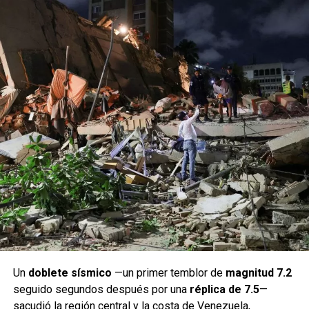
Un
doblete sísmico
—un primer temblor de
magnitud 7.2
seguido segundos después por una
réplica de 7.5
—
sacudió la región central y la costa de Venezuela,